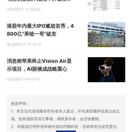
配件生态
VR陀螺
07-13 08:09
港股年内最大IPO尴尬首秀，4
800亿“果链一哥”破发
雷达财经
07-11 12:14
消息称苹果终止Vision Air显
示项目，AI眼镜成战略重心
VR陀螺
07-09 02:47
免责声明：
1、本文仅代表陀螺专栏作者本人观点，不代表陀螺科技观点或立
场。如有侵权等其它事项，请联系作者，会尽快删除。
2、转载须注明作者和稿件源自陀螺科技，违者将依法追究责任。