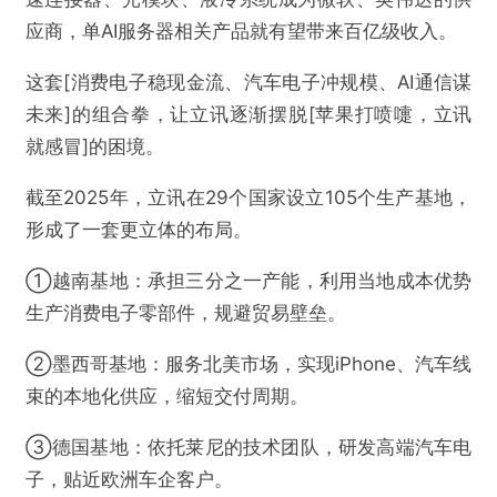
@AI芯天下
应商，单AI服务器相关产品就有望带来百亿级收入。
AI芯天下丨分析丨[立讯模式]会成为中国制造的
这套[消费电子稳现金流、汽车电子冲规模、AI通信谋
升级样本吗？
未来]的组合拳，让立讯逐渐摆脱[苹果打喷嚏，立讯
就感冒]的困境。
欺诈
色情
诱导行为
截至2025年，立讯在29个国家设立105个生产基地，
不实信息
违法犯罪
其他
形成了一套更立体的布局。
①越南基地：承担三分之一产能，利用当地成本优势
生产消费电子零部件，规避贸易壁垒。
提交
②墨西哥基地：服务北美市场，实现iPhone、汽车线
束的本地化供应，缩短交付周期。
③德国基地：依托莱尼的技术团队，研发高端汽车电
子，贴近欧洲车企客户。