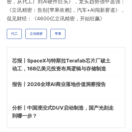
密，从代工厂到AI硬件巨头》，龙头趋势强中选强：
《立讯精密：告别[苹果依赖]，汽车+AI闯新赛道》，
侃见财经：《4600亿立讯精密，开始狂飙》
代工
立讯精密
苹果
芯报丨SpaceX与特斯拉Terafab芯片厂破土
动工，168亿美元投资布局逻辑与存储制造
报告丨2026全球AI商业落地价值洞察报告
分析丨中国浸没式DUV启动制造，国产光刻走
到哪一步？