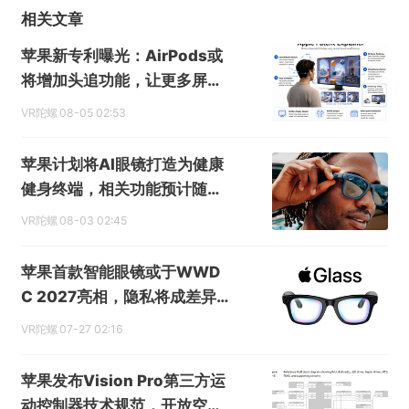
相关文章
苹果新专利曝光：AirPods或
将增加头追功能，让更多屏幕
具备空间显示能力
VR陀螺
08-05 02:53
苹果计划将AI眼镜打造为健康
健身终端，相关功能预计随后
续机型落地
VR陀螺
08-03 02:45
苹果首款智能眼镜或于WWD
C 2027亮相，隐私将成差异
化重点
VR陀螺
07-27 02:16
苹果发布Vision Pro第三方运
动控制器技术规范，开放空间