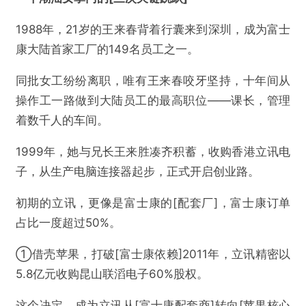
1988年，21岁的王来春背着行囊来到深圳，成为富士
康大陆首家工厂的149名员工之一。
同批女工纷纷离职，唯有王来春咬牙坚持，十年间从
操作工一路做到大陆员工的最高职位——课长，管理
着数千人的车间。
1999年，她与兄长王来胜凑齐积蓄，收购香港立讯电
子，从生产电脑连接器起步，正式开启创业路。
初期的立讯，更像是富士康的[配套厂]，富士康订单
占比一度超过50%。
①借壳苹果，打破[富士康依赖]2011年，立讯精密以
5.8亿元收购昆山联滔电子60%股权。
这个决定，成为立讯从[富士康配套商]转向[苹果核心