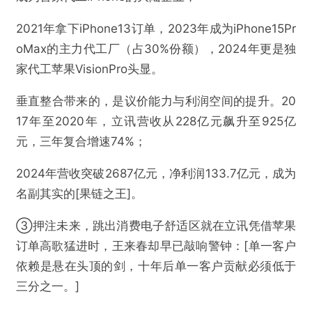
2021年拿下iPhone13订单，2023年成为iPhone15Pr
oMax的主力代工厂（占30%份额），2024年更是独
家代工苹果VisionPro头显。
垂直整合带来的，是议价能力与利润空间的提升。20
17年至2020年，立讯营收从228亿元飙升至925亿
元，三年复合增速74%；
2024年营收突破2687亿元，净利润133.7亿元，成为
名副其实的[果链之王]。
③押注未来，跳出消费电子舒适区就在立讯凭借苹果
订单高歌猛进时，王来春却早已敲响警钟：[单一客户
依赖是悬在头顶的剑，十年后单一客户贡献必须低于
三分之一。]