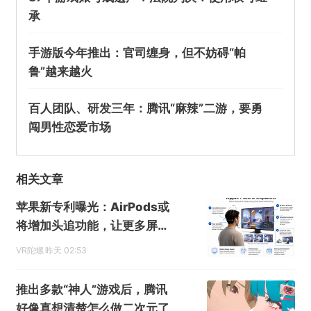
承
手游版今年推出：官司缠身，但不妨碍“帕
鲁”越来越火
@游戏陀螺
百人团队、研发三年：腾讯“麻辣”二游，要勇
闯男性恋爱市场
谈好了？传腾讯与苹果达成微信小游戏协议，苹
果抽成15%
相关文章
欺诈
色情
诱导行为
苹果新专利曝光：AirPods或
不实信息
违法犯罪
其他
将增加头追功能，让更多屏幕
具备空间显示能力
VR陀螺
昨天 02:53
推出多款“神人”游戏后，腾讯
提交
好像真想清楚怎么做二次元了