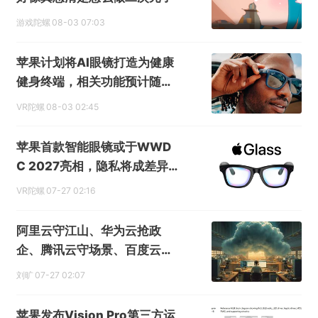
游戏陀螺
08-03 07:03
苹果计划将AI眼镜打造为健康
健身终端，相关功能预计随后
续机型落地
VR陀螺
08-03 02:45
苹果首款智能眼镜或于WWD
C 2027亮相，隐私将成差异
化重点
VR陀螺
07-27 02:16
阿里云守江山、华为云抢政
企、腾讯云守场景、百度云赌
AI：四朵云攻守道
刘旷
07-27 02:07
苹果发布Vision Pro第三方运