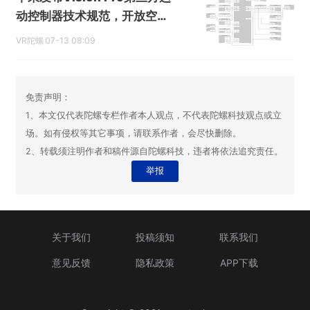
动控制器技术规范，开放空间
配件生态
VR陀螺
07-13 08:09
免责声明：
1、本文仅代表陀螺专栏作者本人观点，不代表陀螺科技观点或立
场。如有侵权等其它事项，请联系作者，会尽快删除。
2、转载须注明作者和稿件源自陀螺科技，违者将依法追究责任。
举报
关于我们
投稿须知
联系我们
意见反馈
隐私政策
APP下载