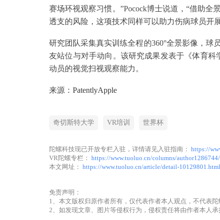
赛场环视观察习惯。”Pocock博士说道，“借
透支的风险，这项技术同样可以助力伤病球员开展
研究团队采集真实训练全程的360°全景影像，
友站位与对手动向。该研究成果发表于《体育科
动员的视觉扫视观察能力。
来源：
PatentlyApple
奇切斯特大学
VR培训
世界杯
陀螺科技现已开放专栏入驻，详情请见入驻指南：
https://ww
VR陀螺专栏：
https://www.tuoluo.cn/columns/author1286744/
本文网址：
https://www.tuoluo.cn/article/detail-10129801.htm
免责声明：
1、本文版权归原作者所有，仅代表作者本人观点，不代表陀
2、如发现文章、图片等侵权行为，侵权责任将由作者本人承