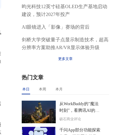
昀光科技12英寸硅基OLED生产基地启动
建设，预计2027年投产
AI眼镜进入「影像」赛场的背后
风
剑桥大学突破量子点显示制造技术，超高
分辨率方案助推AR/VR显示体验升级
量
更多文章
像
热门文章
本日
本周
本月
运
从WorkBuddy的“魔法
时刻”，看腾讯AI的后
来居上
砺石商业评论
摄
千问App部分功能探索
炼