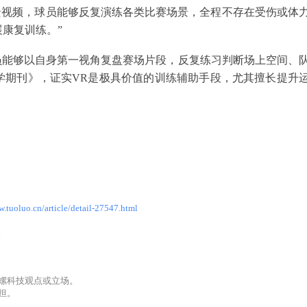
助全景视频，球员能够反复演练各类比赛场景，全程不存在受伤或体
康复训练。”
球员能够以自身第一视角复盘赛场片段，反复练习判断场上空间、
学期刊》，证实VR是极具价值的训练辅助手段，尤其擅长提升
w.tuoluo.cn/article/detail-27547.html
l
螺科技观点或立场。
担。