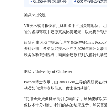
#
梳理该事件的完整脉络
#
该文章有哪些有意思
编译/VR陀螺
VR技术或将很快在足球训练中占据关键地位。近
险的虚拟环境中还原真实比赛场景，以此提升球
该研究由运动与锻炼心理学高级讲师Chris Pocock博
资料证明，各类新兴技术正在为2026年国际足
设备体验裁判视野，画面会还原裁判头部转动轨迹
图源：University of Chichester
Pocock博士表示，由James Feist主导的
动员如何观察赛场信息、做出临场判断。
“使用全景摄像机录制训练画面后，球员能够以
像技术十分相似。我们的实验结果显示，球员普