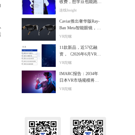
收费，想学豆包能跑通
力
吗？
连线Insight
Caviar推出奢华版Ray-
队
Ban Meta智能眼镜，全
运
球限量24副售价超6000
VR陀螺
美元
11款新品，近57亿融
资，《2026年6月VR/A
R与AI眼镜行业月报》
VR陀螺
发布
IMARC报告：2034年
日本VR市场规模将达9
5亿美元，年复合增长
VR陀螺
率15.1%