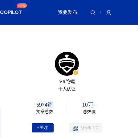
我要发布
VR陀螺
个人认证
5974篇
10万+
文章总数
总热度
+关注
创作者主页