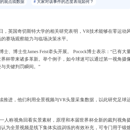
的观点或数据
#
大家对该事件的态度表现如何？
日，英国奇切斯特大学的相关研究表明，VR技术能够在零运动
员的赛场观察能力与临场决策水平。
士、博士生James Feist牵头开展。 Pocock博士表示：“已有大
联世界杯带来诸多革新。举个例子，如今球迷可以通过第一视角摄
与关键判罚瞬间。”
课题仍在持续推进，他们利用全景视频与VR头显采集数据，以此研究足球
第一人称视角回看实景素材，原理和本届世界杯全新的裁判视角
遍认为全景视频是线下集体实战训练的有效补充，可专门用于锻