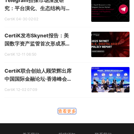
Telegram担保市场深度研
究：平台演化、生态结构与监
管挑战
CertiK
04-30 02:02
CertiK发布Skynet报告：美
国数字资产监管首次形成系统
化框架
CertiK
12-11 06:50
CertiK联合创始人顾荣辉出席
中国国际金融论坛·香港峰会：
探讨数字资产合规化与全球监
CertiK
12-02 07:09
管新格局
查看更多