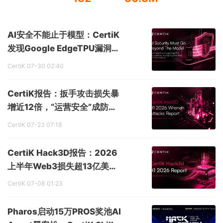
AI安全不能止于模型：CertiK
发现Google EdgeTPU漏洞，
揭示AI基础设施新风险
CertiK
07-30 02:40
CertiK报告：扳手攻击损失暴
增近12倍，“运营安全”成防范
新核心
CertiK
07-23 07:18
CertiK Hack3D报告：2026
上半年Web3损失超13亿美
元，攻击正加速向高价值目标
CertiK
07-08 01:23
集中
Pharos启动15万PROS奖池AI