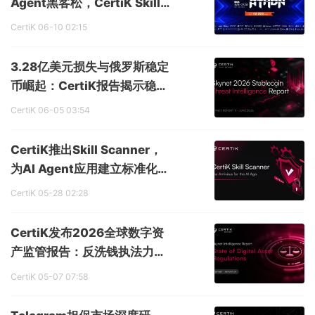
Agent黑客松，CertiK Skill S
canner成评审标准
CertiK
06-10 02:15
3.28亿美元损失与俄罗斯稳定
币崛起：CertiK报告揭示稳定
币安全与合规双重挑战
CertiK
06-05 03:54
CertiK推出Skill Scanner，
为AI Agent应用建立标准化安
全审查层
CertiK
05-28 02:28
CertiK发布2026全球数字资
产监管报告：反洗钱执法力度
升级，智能合约审计成为准入
CertiK
05-07 07:58
条件