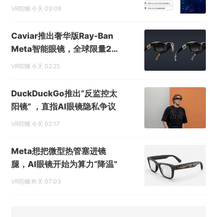
业月报》发布
VR陀螺
今天 03:08
Caviar推出奢华版Ray-Ban
Meta智能眼镜，全球限量24
副售价超6000美元
VR陀螺
今天 02:25
DuckDuckGo推出“反监控太
阳镜” ，直指AI眼镜隐私争议
VR陀螺
今天 02:17
Meta想把微型热管塞进镜
腿，AI眼镜开始为算力“降温”
VR陀螺
昨天 07:03