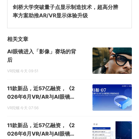
剑桥大学突破量子点显示制造技术，超高分辨
率方案助推AR/VR显示体验升级
相关文章
AI眼镜进入「影像」赛场的背
后
VR陀螺
今天 09:51
11款新品，近57亿融资，《2
026年6月VR/AR与AI眼镜行
业月报》发布
VR陀螺
今天 07:56
11款新品，近57亿融资，《2
026年6月VR/AR与AI眼镜行