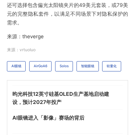
还可选择包含偏光太阳镜夹片的49美元套装，或79美
元的完整隐私套件，以满足不同场景下对隐私保护的
@VR陀螺
需求。
来源：
theverge
Solos发布19克AI眼镜AirGo A6，主打无摄像头
轻量化设计
来源：vrtuoluo
欺诈
色情
诱导行为
AI眼镜
AirGoA6
Solos
智能眼镜
轻量化
不实信息
违法犯罪
其他
昀光科技12英寸硅基OLED生产基地启动建
设，预计2027年投产
提交
AI眼镜进入「影像」赛场的背后