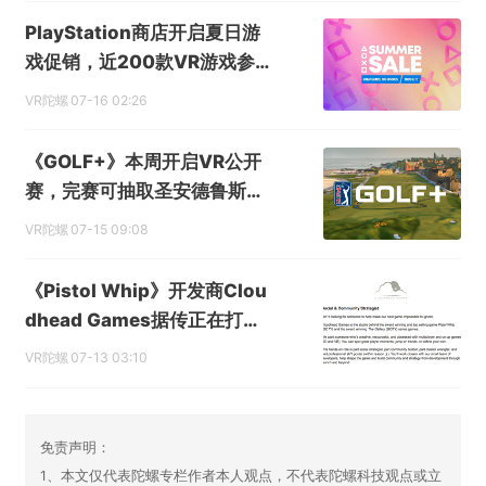
PlayStation商店开启夏日游
戏促销，近200款VR游戏参与
打折
VR陀螺
07-16 02:26
《GOLF+》本周开启VR公开
赛，完赛可抽取圣安德鲁斯VI
P观赛之旅
VR陀螺
07-15 09:08
《Pistol Whip》开发商Clou
dhead Games据传正在打造
一款多人联机VR游戏
VR陀螺
07-13 03:10
免责声明：
1、本文仅代表陀螺专栏作者本人观点，不代表陀螺科技观点或立