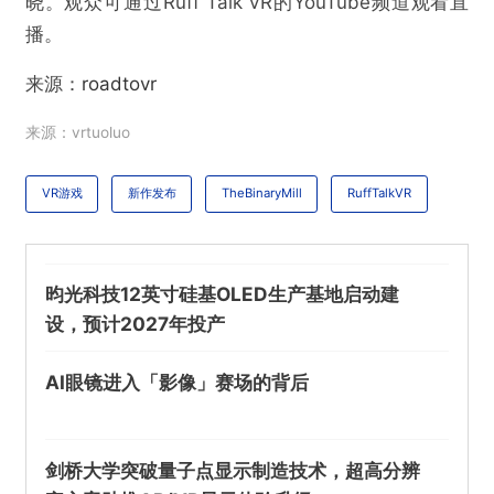
晓。观众可通过Ruff Talk VR的YouTube频道观看直
播。
来源：
roadtovr
来源：vrtuoluo
VR游戏
新作发布
TheBinaryMill
RuffTalkVR
昀光科技12英寸硅基OLED生产基地启动建
@VR陀螺
设，预计2027年投产
独立VR游戏工作室The Binary Mill将公布下一款
AI眼镜进入「影像」赛场的背后
VR新作
欺诈
色情
诱导行为
剑桥大学突破量子点显示制造技术，超高分辨