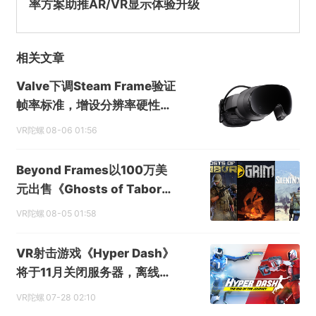
率方案助推AR/VR显示体验升级
不实信息
违法犯罪
其他
相关文章
Valve下调Steam Frame验证
提交
帧率标准，增设分辨率硬性门
槛
VR陀螺
08-06 01:56
Beyond Frames以100万美
元出售《Ghosts of Tabor》
等三款VR游戏发行权
VR陀螺
08-05 01:58
VR射击游戏《Hyper Dash》
将于11月关闭服务器，离线模
式继续保留
VR陀螺
07-28 02:10