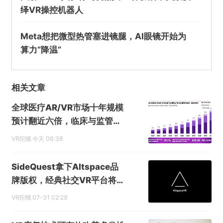
绎VR操控机器人
Meta想把微型热管塞进镜腿，AI眼镜开始为
算力“降温”
相关文章
全球医疗AR/VR市场十年规模
预计翻近六倍，临床与监管认
可度持续提升
VR陀螺
今天 06:38
SideQuest拿下Altspace品
牌版权，经典社交VR平台将于
今年秋季重启
VR陀螺
07-31 02:29