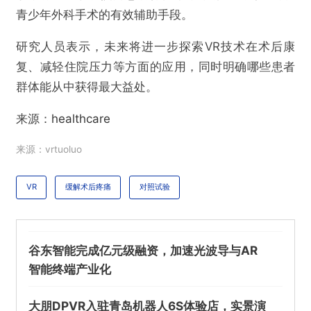
青少年外科手术的有效辅助手段。
研究人员表示，未来将进一步探索VR技术在术后康
复、减轻住院压力等方面的应用，同时明确哪些患者
@VR陀螺
群体能从中获得最大益处。
VR技术或可缓解儿科患者术后早期疼痛
来源：
healthcare
来源：vrtuoluo
欺诈
色情
诱导行为
不实信息
违法犯罪
其他
VR
缓解术后疼痛
对照试验
谷东智能完成亿元级融资，加速光波导与AR
提交
智能终端产业化
大朋DPVR入驻青岛机器人6S体验店，实景演