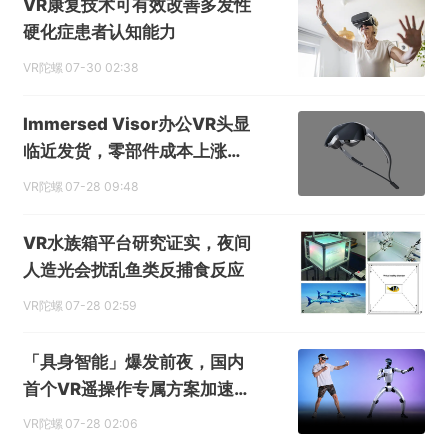
VR康复技术可有效改善多发性
硬化症患者认知能力
VR陀螺
07-30 02:38
Immersed Visor办公VR头显
临近发货，零部件成本上涨带
动售价上调
VR陀螺
07-28 09:48
VR水族箱平台研究证实，夜间
人造光会扰乱鱼类反捕食反应
VR陀螺
07-28 02:59
「具身智能」爆发前夜，国内
首个VR遥操作专属方案加速落
地
VR陀螺
07-28 02:06