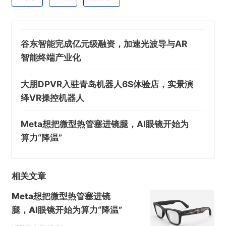
Meta应对隐私风险新举措：若擅自改动隐私指
示灯，AI眼镜将自动关闭摄像头
谷东智能完成亿元级融资，加速光波导与AR
欺诈
色情
诱导行为
智能终端产业化
不实信息
违法犯罪
其他
大朋DPVR入驻青岛机器人6S体验店，实景演
绎VR操控机器人
Meta想把微型热管塞进镜腿，AI眼镜开始为
提交
算力“降温”
相关文章
Meta想把微型热管塞进镜
腿，AI眼镜开始为算力“降温”