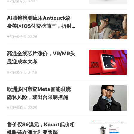
VR陀螺
今天 07:03
AI眼镜检测应用Antizuck跻
身美区iOS付费榜前三，折射
隐私担忧
VR陀螺
今天 02:29
高通全线芯片涨价，VR/MR头
显迎成本大考
VR陀螺
今天 01:49
欧洲多国审查Meta智能眼镜
隐私风险，或出台限制措施
VR陀螺
昨天 02:20
售价仅89澳元，Kmart低价相
机眼镜在澳大利亚售罄