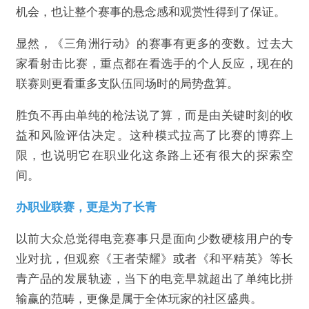
机会，也让整个赛事的悬念感和观赏性得到了保证。
欺诈
色情
诱导行为
显然，《三角洲行动》的赛事有更多的变数。过去大
家看射击比赛，重点都在看选手的个人反应，现在的
不实信息
违法犯罪
其他
联赛则更看重多支队伍同场时的局势盘算。
胜负不再由单纯的枪法说了算，而是由关键时刻的收
益和风险评估决定。这种模式拉高了比赛的博弈上
提交
限，也说明它在职业化这条路上还有很大的探索空
间。
办职业联赛，更是为了长青
以前大众总觉得电竞赛事只是面向少数硬核用户的专
业对抗，但观察《王者荣耀》或者《和平精英》等长
青产品的发展轨迹，当下的电竞早就超出了单纯比拼
输赢的范畴，更像是属于全体玩家的社区盛典。