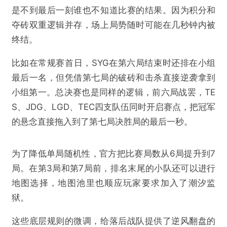
是不到最后一刻谁也不知道比赛的结果。因为积分和
夺砖双重逻辑并存，场上局势随时可能在几秒钟内被
终结。
比如在常规赛首日，SYG在第六局结束时还排在小组
最后一名，但凭借第七局的破砖和击杀直接逆袭拿到
小组第一。总决赛也是同样的逻辑，前六局战罢，TE
S、JDG、LGD、TEC四支队伍同时开启赛点，把冠军
的悬念直接拖入到了第七局决胜局的最后一秒。
为了降低单局随机性，官方把比赛局数从6局提升到7
局。在第3局和第7局前，排名末尾的小队还可以进行
地图选择，地图池里也顺应玩家要求加入了潮汐监
@游戏陀螺
狱。
5000万DAU后，腾讯新长青游戏79天做了一件
这些底层规则的微调，给落后战队提供了逆风翻盘的
别人没做成的事