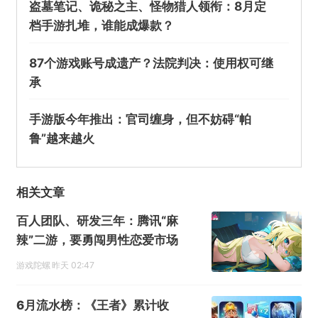
盗墓笔记、诡秘之主、怪物猎人领衔：8月定
档手游扎堆，谁能成爆款？
87个游戏账号成遗产？法院判决：使用权可继
承
手游版今年推出：官司缠身，但不妨碍“帕
鲁”越来越火
相关文章
百人团队、研发三年：腾讯“麻
辣”二游，要勇闯男性恋爱市场
游戏陀螺
昨天 02:47
6月流水榜：《王者》累计收