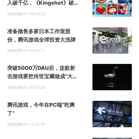
入破千亿，《Kingshot》破
百亿，《三谋》暴涨 277%
游戏陀螺
07-09 03:15
准备抛售多家日本工作室股
份，腾讯游戏全球投资大洗牌
游戏陀螺
06-24 02:17
突破5000万DAU后，这款射
击游戏要把传世宝藏做成“大
红”
游戏陀螺
05-28 02:36
腾讯游戏，今年在PC端“吃爽
了”
游戏陀螺
06-13 02:16