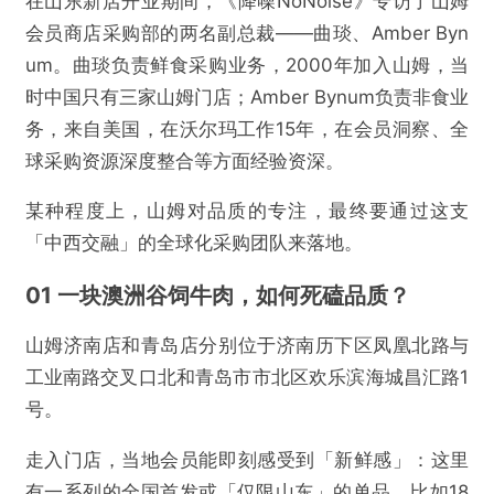
在山东新店开业期间，《降噪NoNoise》专访了山姆
会员商店采购部的两名副总裁——曲琰、Amber Byn
um。曲琰负责鲜食采购业务，2000年加入山姆，当
时中国只有三家山姆门店；Amber Bynum负责非食业
务，来自美国，在沃尔玛工作15年，在会员洞察、全
球采购资源深度整合等方面经验资深。
某种程度上，山姆对品质的专注，最终要通过这支
「中西交融」的全球化采购团队来落地。
01 一块澳洲谷饲牛肉，如何死磕品质？
山姆济南店和青岛店分别位于济南历下区凤凰北路与
工业南路交叉口北和青岛市市北区欢乐滨海城昌汇路1
号。
走入门店，当地会员能即刻感受到「新鲜感」：这里
有一系列的全国首发或「仅限山东」的单品，比如18