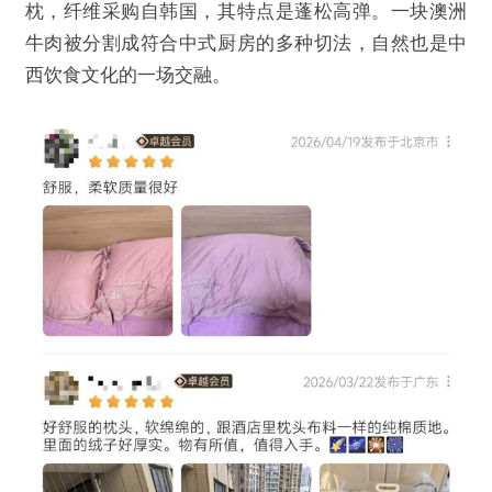
枕，纤维采购自韩国，其特点是蓬松高弹。一块澳洲
牛肉被分割成符合中式厨房的多种切法，自然也是中
西饮食文化的一场交融。
@降噪NoNoise
从澳洲牛肉到400g羽绒服，山姆的爆款不靠运
气
欺诈
色情
诱导行为