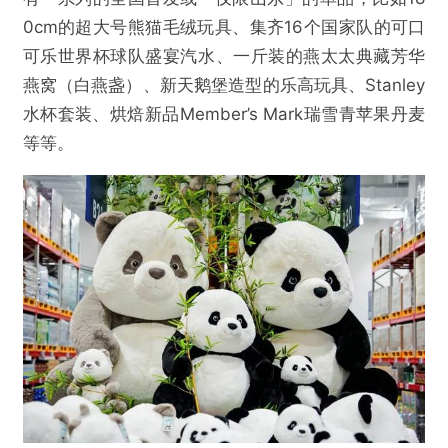
0cm的超大号熊猫毛绒玩具、集齐16个国家队的可口
可乐世界杯球队盛宴汽水、一斤装的燕太太典藏芳华
燕窝（白燕盏）、新天鹅堡造型的乐高玩具、Stanley
水杯套装、烘焙新品Member’s Mark瑞雪青苹果丹麦
等等。