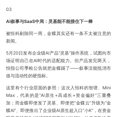
03
AI叙事与SaaS中局：灵基能不能接住下一棒
被恒科剔除同一周，金蝶其实还有一条不太被注意的
新闻。
5月20日发布企业级AI产品“灵基”操作系统，试图向市
场证明自己在AI时代的适配能力。但产品发完两天，
恒指公司季检公告就把金蝶踢了——叙事没能抵消市
值与流动性的硬指标。
这里有个行业层面的参照：这次入恒科的智谱、Mini
Max，代表的是“AI原生+高成长+资金偏好”三重叠
加；而金蝶即便发了灵基、即便把“金蝶云”升级为“金
蝶AI”、即便推出了企业级AI原生超入口“小K”，在资金