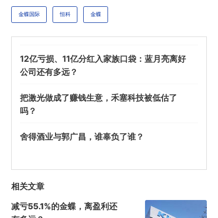
金蝶国际
恒科
金蝶
12亿亏损、11亿分红入家族口袋：蓝月亮离好
公司还有多远？
把激光做成了赚钱生意，禾塞科技被低估了
吗？
舍得酒业与郭广昌，谁辜负了谁？
相关文章
减亏55.1%的金蝶，离盈利还