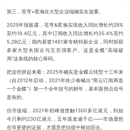
刚扭亏就被恒科除名：金蝶“十三年云转型”上岸
第三，苍穹+星瀚在大型企业端确实在放量。
后的资本冷遇
2025年报披露，苍穹&星瀚实现收入同比增长约28%
至约19.4亿元，其中订阅收入同比增长约35.4%至约
欺诈
色情
诱导行为
5.28亿元；期内新签1461家专精特新企业，同时斩获
不实信息
违法犯罪
其他
多家大型央国企与五百强客户。这是金蝶“高端破
局”这条线的核心筹码。
把这些拼起来看：2025年确实是金蝶云转型十三年来
提交
（自2012年启动，2021年徐少春喊出“用云订阅再造
一个金蝶”）第一个全年扭亏的财年，基本面拐点信号
是有的。
但市值端，2021年初峰值曾触1300多亿港元，到如
今只剩约230亿港元，五年蒸发逾千亿——市场显然
在等更硬的证据，才愿意把估值中枢抬回去。