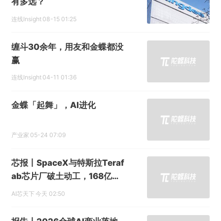
有多远？
连线Insight
08-15 01:25
缠斗30余年，用友和金蝶都没
赢
连线Insight
04-11 01:36
金蝶「起舞」，AI进化
产业家
05-24 07:09
芯报丨SpaceX与特斯拉Teraf
ab芯片厂破土动工，168亿美
元投资布局逻辑与存储制造
AI芯天下
今天 02:50