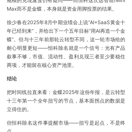
规模的兑现速度仍有疑问——而恒科这次选智谱/Mini
Max而不是金蝶，本身就是资金用脚投票的结果。
徐少春在2025年8月中期业绩会上说“AI+SaaS黄金十
年已经到来”，并给出下一个五年目标“用AI再造一个金
蝶”。但与十三年前那轮云转型不同，这一轮市场给的
耐心明显更短——恒科除名就是一个信号：光有产品
叙事不够，市值、流动性、盈利兑现三者至少要稳住
两项，才能留在核心资产池里。
结论
把时间线拉直来看：金蝶2025年这份年报，是云转型
十三年第一个全年扭亏的节点，基本面拐点的数据是
立得住的。
但恒科除名这件事提醒市场——扭亏是起点，不是终
点。