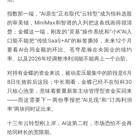
指数那一端，“AI原生”正在取代“云转型”成为恒科选股
的审美锚，MiniMax和智谱的入列把这条线画得很清
楚；金蝶这一端，刚发的“灵基”操作系统和“小K”AI入
口能不能把“传统SaaS+AI”的标签撕掉，未来12个月
要看AI合同金额的环比、苍穹星瀚在央国企的续约
率、以及2026年经调整净利润能不能再上一个台阶。
对持有金蝶的资金来说，被动卖压最集中的阶段是6月
8日生效前后这段；中长期看，金蝶已经不在恒科30
只核心池里，意味着要重新靠主动管理型资金买回来
——而这需要下一两份季报把“AI兑现”和“订阅利润
率”两块同时证出来。
十三年云转型刚上岸，AI这第二程，市场恐怕不会再
给同样长的宽限期。