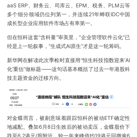
aaS ERP、财务云、司库云、EPM、税务、PLM云等
多个细分领域仍位列第一，并连续21年蝉联IDC中国
成长型企业应用软件市场占有率第一。
但在恒科这套“含科量”审美里，“企业管理软件云化”已
经是上一轮叙事，“生成式AI原生”才是这一轮筹码。
新华网在解读此次季检时直接用“恒生科技指数迎来‘AI
化’重估”做标题——这句话基本概括了过去一年港股科
技主题资金的迁移方向。
对金蝶而言，被剔意味着跟踪恒科的被动ETF确定性
地减配。叠加6月8日生效后的被动卖压，金蝶股价下
跌至6.2港元/股附近，较一年来峰值约19港元回撤逾6