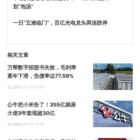
划“泡汤”
一日“五难临门”，百亿光电龙头两连跌停
相关文章
万帮数字招股书失效，毛利率
逐年下滑，负债率达77.59%
雷达财经
07-27 12:37
公牛把小米告了！355亿插座
大佬3年套现超30亿
雷达财经
05-21 13:59