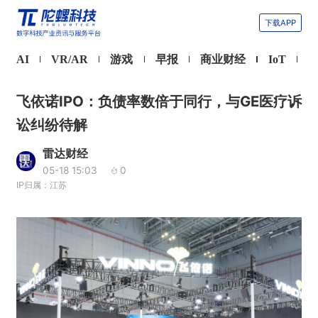
下载APP
AI
VR/AR
游戏
早报
商业财经
IoT
飞依诺IPO：负债率数倍于同行，与GE医疗诉
讼纠纷待解
雷达财经
05-18 15:03
0
IP归属：江苏