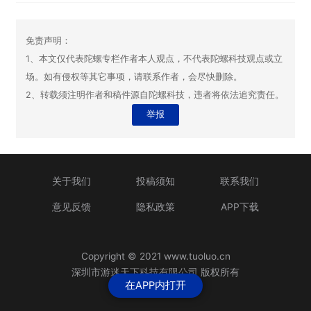
免责声明：
1、本文仅代表陀螺专栏作者本人观点，不代表陀螺科技观点或立
场。如有侵权等其它事项，请联系作者，会尽快删除。
2、转载须注明作者和稿件源自陀螺科技，违者将依法追究责任。
举报
关于我们
投稿须知
联系我们
意见反馈
隐私政策
APP下载
Copyright © 2021 www.tuoluo.cn
深圳市游迷天下科技有限公司 版权所有
在APP内打开
粤ICP备13090461号