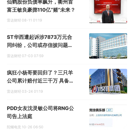
仙鹤股份负债率飙升，衢州首
富王敏良豪掷110亿“赌”未来？
雷达财经
08-11 01:19
ST华西遭起诉涉7873万元合
同纠纷，公司或存信披问题股
民可索赔
雷达财经
07-03 07:59
疯狂小杨哥要回归了？三只羊
公司累计赔付近三千万 具备恢
复经营条件
雷达财经
03-24 01:19
PDD女友沈灵敏公司将RNG公
司告上法庭
陀螺电竞
10-26 06:50