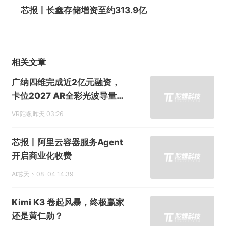
芯报丨长鑫存储增资至约313.9亿
相关文章
广纳四维完成近2亿元融资，
卡位2027 AR全彩光波导量产
窗口
VR陀螺
昨天 03:26
芯报丨阿里云容器服务Agent
开启商业化收费
AI芯天下
08-04 14:39
Kimi K3 卷起风暴，终极赢家
还是黄仁勋？