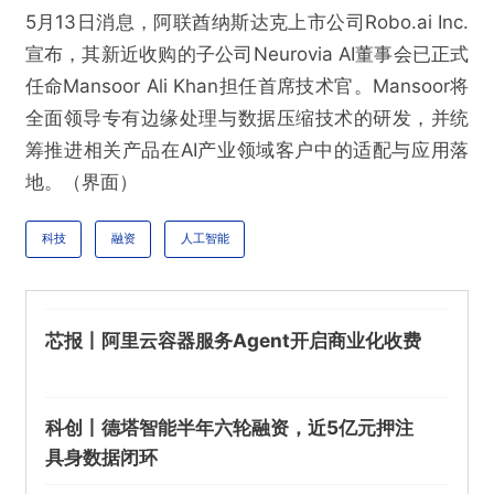
不实信息
违法犯罪
其他
5月13日消息，阿联酋纳斯达克上市公司Robo.ai Inc.
宣布，其新近收购的子公司Neurovia AI董事会已正式
任命Mansoor Ali Khan担任首席技术官。Mansoor将
全面领导专有边缘处理与数据压缩技术的研发，并统
提交
筹推进相关产品在AI产业领域客户中的适配与应用落
地。（界面）
科技
融资
人工智能
芯报丨阿里云容器服务Agent开启商业化收费
科创丨德塔智能半年六轮融资，近5亿元押注
具身数据闭环