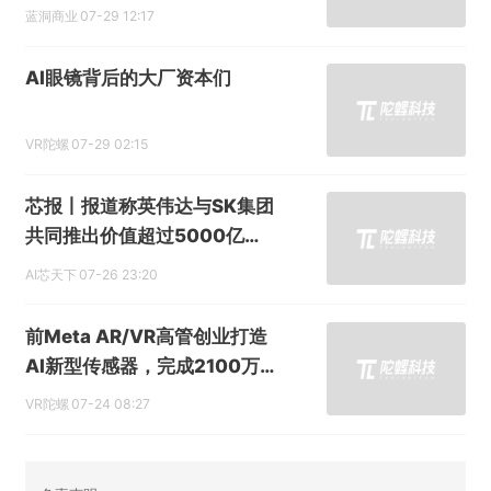
蓝洞商业
07-29 12:17
AI眼镜背后的大厂资本们
VR陀螺
07-29 02:15
芯报丨报道称英伟达与SK集团
共同推出价值超过5000亿美
元的AI计划
AI芯天下
07-26 23:20
前Meta AR/VR高管创业打造
AI新型传感器，完成2100万
美元融资
VR陀螺
07-24 08:27