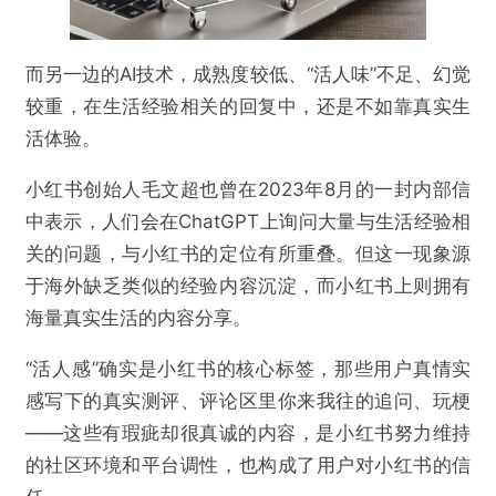
欺诈
色情
诱导行为
而另一边的AI技术，成熟度较低、“活人味”不足、幻觉
不实信息
违法犯罪
其他
较重，在生活经验相关的回复中，还是不如靠真实生
活体验。
小红书创始人毛文超也曾在2023年8月的一封内部信
提交
中表示，人们会在ChatGPT上询问大量与生活经验相
关的问题，与小红书的定位有所重叠。但这一现象源
于海外缺乏类似的经验内容沉淀，而小红书上则拥有
海量真实生活的内容分享。
“活人感”确实是小红书的核心标签，那些用户真情实
感写下的真实测评、评论区里你来我往的追问、玩梗
——这些有瑕疵却很真诚的内容，是小红书努力维持
的社区环境和平台调性，也构成了用户对小红书的信