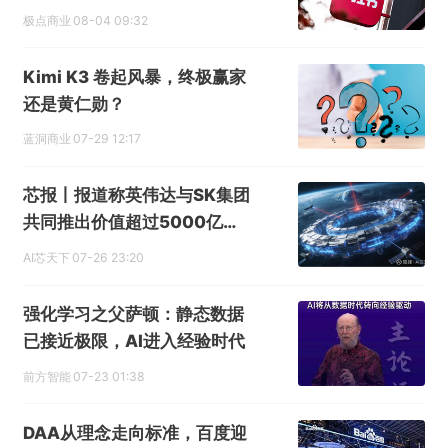
极点商业
08-04 09:32
Kimi K3 卷起风暴，终极赢家
还是黄仁勋？
蓝洞商业
07-29 12:17
芯报丨报道称英伟达与SK集团
共同推出价值超过5000亿美
元的AI计划
AI芯天下
07-26 23:20
强化学习之父萨顿：静态数据
已接近极限，AI进入经验时代
前方智能
07-23 01:38
DAA从理念走向标准，百度迎