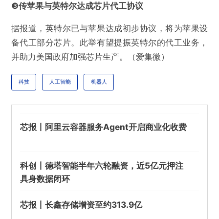
不实信息
违法犯罪
其他
❸
传苹果与英特尔达成芯片代工协议
据报道，英特尔已与苹果达成初步协议，将为苹果设
备代工部分芯片。此举有望提振英特尔的代工业务，
并助力美国政府加强芯片生产。（爱集微）
提交
科技
人工智能
机器人
芯报丨阿里云容器服务Agent开启商业化收费
科创丨德塔智能半年六轮融资，近5亿元押注
具身数据闭环
芯报丨长鑫存储增资至约313.9亿