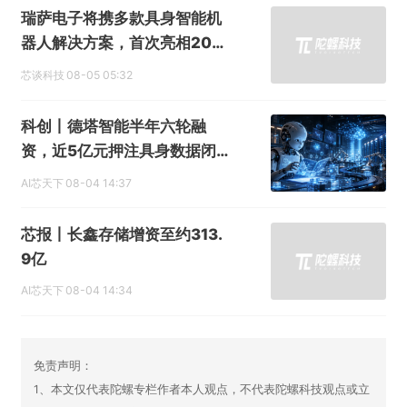
瑞萨电子将携多款具身智能机
器人解决方案，首次亮相202
6中国具身智能机器人产业大
芯谈科技
08-05 05:32
会
科创丨德塔智能半年六轮融
资，近5亿元押注具身数据闭
环
AI芯天下
08-04 14:37
芯报丨长鑫存储增资至约313.
9亿
AI芯天下
08-04 14:34
免责声明：
1、本文仅代表陀螺专栏作者本人观点，不代表陀螺科技观点或立