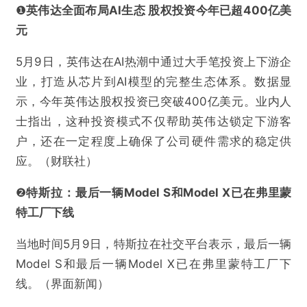
❶
英伟达全面布局AI生态 股权投资今年已超400亿美
元
5月9日，英伟达在AI热潮中通过大手笔投资上下游企
业，打造从芯片到AI模型的完整生态体系。数据显
示，今年英伟达股权投资已突破400亿美元。业内人
士指出，这种投资模式不仅帮助英伟达锁定下游客
户，还在一定程度上确保了公司硬件需求的稳定供
应。（财联社）
@AI芯天下
❷
特斯拉：最后一辆Model S和Model X已在弗里蒙
特工厂下线
芯报丨英伟达全面布局AI生态 股权投资今年已超
400亿美元
当地时间5月9日，特斯拉在社交平台表示，最后一辆
Model S和最后一辆Model X已在弗里蒙特工厂下
欺诈
色情
诱导行为
线。（界面新闻）