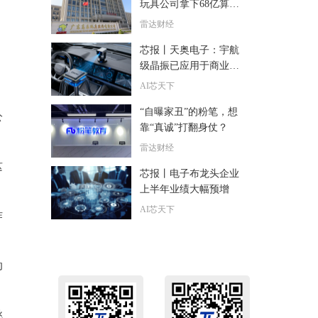
玩具公司拿下68亿算力
大单
雷达财经
芯报丨天奥电子：宇航
级晶振已应用于商业航
天工程 收入占比低
AI芯天下
“自曝家丑”的粉笔，想
公
靠“真诚”打翻身仗？
雷达财经
这
芯报丨电子布龙头企业
上半年业绩大幅预增
AI芯天下
作
动
挑