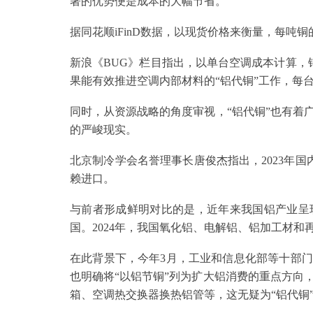
著的优势便是成本的大幅节省。
据同花顺iFinD数据，以现货价格来衡量，每吨
新浪《BUG》栏目指出，以单台空调成本计算，铜
果能有效推进空调内部材料的“铝代铜”工作，每
同时，从资源战略的角度审视，“铝代铜”也有着
的严峻现实。
北京制冷学会名誉理事长唐俊杰指出，2023年国内家
赖进口。
与前者形成鲜明对比的是，近年来我国铝产业呈
国。2024年，我国氧化铝、电解铝、铝加工材和
在此背景下，今年3月，工业和信息化部等十部门联
也明确将“以铝节铜”列为扩大铝消费的重点方向
箱、空调热交换器换热铝管等，这无疑为“铝代铜