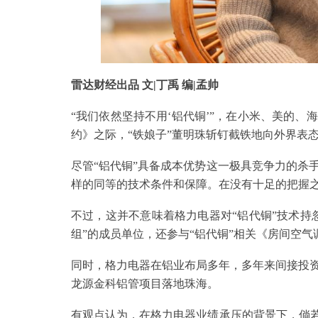
雷达财经出品 文|丁禹 编|孟帅
“我们依然坚持不用‘铝代铜’”，在小米、美的
约》之际，“铁娘子”董明珠斩钉截铁地向外界表
尽管“铝代铜”具备成本优势这一极具竞争力的杀
样的同等的技术条件和保障。在没有十足的把握之
不过，这并不意味着格力电器对“铝代铜”技术持
组”的成员单位，还参与“铝代铜”相关《房间空
同时，格力电器在铝业布局多年，多年来间接投
龙源金科铝管项目落地珠海。
有观点认为，在格力电器业绩承压的背景下，倘若