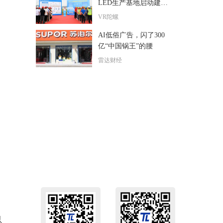
LED生产基地启动建
设，预计2027年投产
VR陀螺
AI低俗广告，闪了300
亿“中国锅王”的腰
雷达财经
以