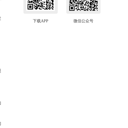
设
下载APP
微信公众号
，
模
和
的