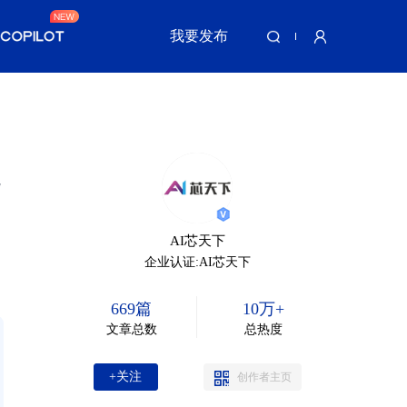
我要发布
跑
AI芯天下
企业认证:AI芯天下
669篇
10万+
文章总数
总热度
+关注
创作者主页