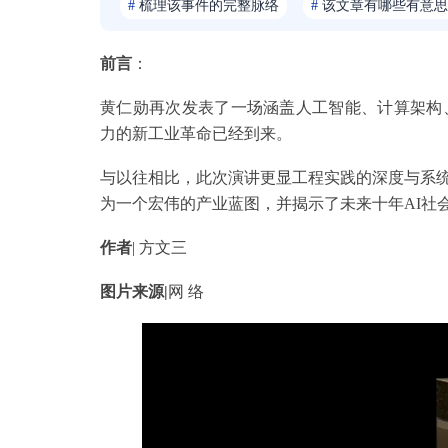
#
梳理该事件的完整脉络
#
该文章有哪些有意思
前言
：
黄仁勋再次发表了一场涵盖人工智能、计算架构
力的新工业革命已经到来。
与以往相比，此次演讲更显工程实践的深度与系
为一个宏伟的产业蓝图，并揭示了未来十年AI社
作者
| 方文三
图片来源|
网 络