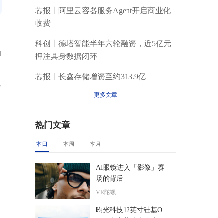
芯报丨阿里云容器服务Agent开启商业化
收费
科创丨德塔智能半年六轮融资，近5亿元
动
押注具身数据闭环
芯报丨长鑫存储增资至约313.9亿
合
更多文章
热门文章
本日
本周
本月
AI眼镜进入「影像」赛
场的背后
VR陀螺
昀光科技12英寸硅基O