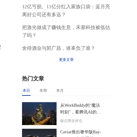
12亿亏损、11亿分红入家族口袋：蓝月亮
离好公司还有多远？
把激光做成了赚钱生意，禾塞科技被低估
了吗？
资
舍得酒业与郭广昌，谁辜负了谁？
更多文章
热门文章
本日
本周
本月
从WorkBuddy的“魔法
时刻”，看腾讯AI的后
来居上
砺石商业评论
Caviar推出奢华版Ray-