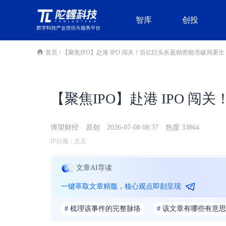
智库
创投
首页
/
【聚焦IPO】赴港 IPO 闯关！百亿巨头长盈精密能否破局重生
【聚焦IPO】赴港 IPO 
博望财经
原创
2026-07-08 08:37
热度 33864
IP归属：北京
文章AI导读
一键萃取文章精髓，核心观点即刻呈现
#
梳理该事件的完整脉络
#
该文章有哪些有意思