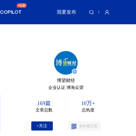
我要发布
博望财经
企业认证:博海众望
169篇
10万+
文章总数
总热度
+关注
创作者主页