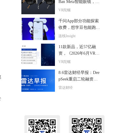
Ban Meta智能眼镜，全
球限量24副售价超6000
VR陀螺
美元
千问App部分功能探索
收费，想学豆包能跑通
吗？
连线Insight
11款新品，近57亿融
资，《2026年6月VR/A
R与AI眼镜行业月报》
VR陀螺
发布
8.6雷达财经早报：Dee
部
pSeek重启二轮融资投
前估值5000亿
雷达财经
公