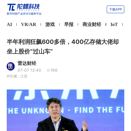
下载APP
AI
VR/AR
游戏
早报
商业财经
IoT
半年利润狂飙600多倍，400亿存储大佬却
坐上股价“过山车”
雷达财经
07-07 13:40
166
IP归属：江苏