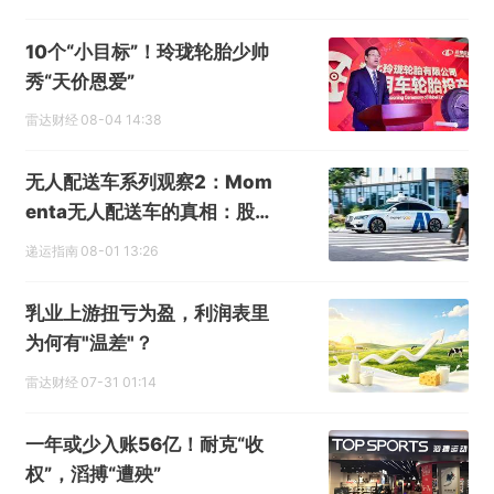
10个“小目标”！玲珑轮胎少帅
秀“天价恩爱”
雷达财经
08-04 14:38
无人配送车系列观察2：Mom
enta无人配送车的真相：股价
的新故事？
递运指南
08-01 13:26
乳业上游扭亏为盈，利润表里
为何有"温差"？
雷达财经
07-31 01:14
一年或少入账56亿！耐克“收
权”，滔搏“遭殃”