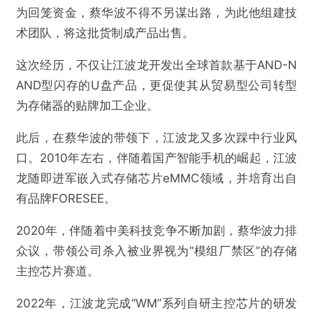
为回笼资金，蔡华波不得不另谋出路，为此他组建技
术团队，将这批货制成产品出售。
这次经历，不仅让江波龙开发出全球首款基于AND-N
AND型闪存的U盘产品，更促使其从贸易型公司转型
为存储器的贴牌加工企业。
@雷达财经
此后，在蔡华波的带领下，江波龙又多次踩中行业风
口。2010年左右，伴随着国产智能手机的崛起，江波
半年利润狂飙600多倍，400亿存储大佬却坐上
股价“过山车”
龙随即进军嵌入式存储芯片eMMC领域，并培育出自
有品牌FORESEE。
欺诈
色情
诱导行为
2020年，伴随着中美科技竞争不断加剧，蔡华波力排
众议，带领公司杀入被业界视为“模组厂禁区”的存储
不实信息
违法犯罪
其他
主控芯片赛道。
2022年，江波龙完成“WM”系列自研主控芯片的研发