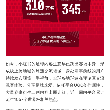
@数字力场
在线观看人数暴涨55倍，世界杯直播创造小红书
直播新纪录
如今，小红书的足球内容生态早已跳出赛场本身，形
成线上跨地域的球迷交流场域。身处赛事前线的用户
欺诈
色情
诱导行为
持续发布现场一手视角，全球各地球迷在评论区交流
观赛体验、分享足球热爱。依托平台UGC创作属性，
不实信息
违法犯罪
其他
大量赛事衍生二创内容出圈走红，近一周内平台累计
诞生1057个世界杯相关热点。