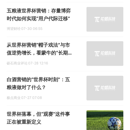
五粮液世界杯营销：存量博弈
时代如何实现“用户代际迁移”
博望财经
07-30 06:55
从世界杯营销“帽子戏法”与市
值逆势增长，看蒙牛的“长期主
义”经营哲学
砺石商业评论
07-28 12:16
白酒营销的“世界杯时刻”：五
粮液做对了什么？
极点商业
07-27 07:08
世界杯落幕，但“观赛”这件事
正在被重新定义