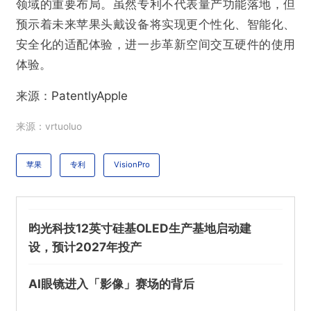
领域的重要布局。虽然专利不代表量产功能落地，但
预示着未来苹果头戴设备将实现更个性化、智能化、
不实信息
违法犯罪
其他
安全化的适配体验，进一步革新空间交互硬件的使用
体验。
来源：
PatentlyApple
提交
来源：vrtuoluo
苹果
专利
VisionPro
昀光科技12英寸硅基OLED生产基地启动建
设，预计2027年投产
AI眼镜进入「影像」赛场的背后