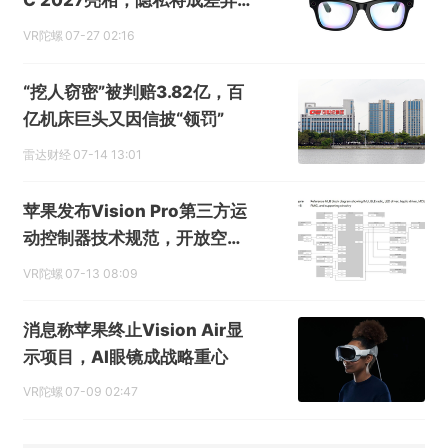
C 2027亮相，隐私将成差异
化重点
VR陀螺
07-27 02:16
“挖人窃密”被判赔3.82亿，百
亿机床巨头又因信披“领罚”
雷达财经
07-14 13:01
苹果发布Vision Pro第三方运
动控制器技术规范，开放空间
配件生态
VR陀螺
07-13 08:09
消息称苹果终止Vision Air显
示项目，AI眼镜成战略重心
VR陀螺
07-09 02:47