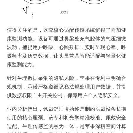
值得关注的是，这套核心适配传感系统解锁了附加健
康监测功能。设备可通过鼻梁处充气腔体的气压细微
波动，捕捉用户呼吸、心跳数据，实时呈现心率、呼
吸频率及历史数据，让头显兼具智能适配与轻量化健
康监测能力。
针对生理数据采集的隐私风险，苹果在专利中明确合
规机制，承诺严格遵循隐私法规处理用户数据，并提
@VR陀螺
供数据权限自主开关控制，保障用户个人隐私安全。
苹果获充气传感器专利，可实现头戴设备光学模
业内分析指出，佩戴舒适度始终是制约头戴设备长期
组安全校准
使用的核心瓶颈。该专利将光学精准校准、佩戴安全
适配、生理传感监测融为一体，是苹果深耕空间计算
欺诈
色情
诱导行为