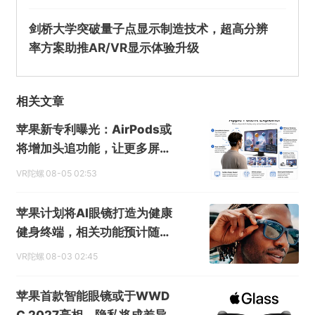
剑桥大学突破量子点显示制造技术，超高分辨
率方案助推AR/VR显示体验升级
相关文章
苹果新专利曝光：AirPods或
将增加头追功能，让更多屏幕
具备空间显示能力
VR陀螺
08-05 02:53
苹果计划将AI眼镜打造为健康
健身终端，相关功能预计随后
续机型落地
VR陀螺
08-03 02:45
苹果首款智能眼镜或于WWD