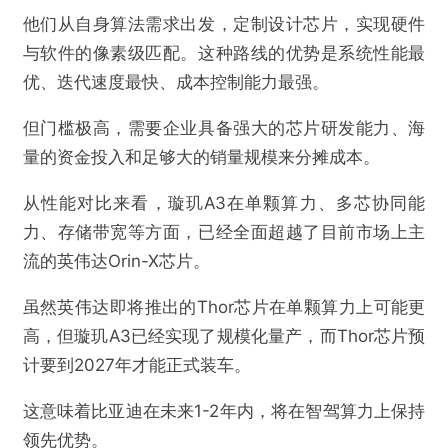
@AI芯天下
他们从自身算法需求出发，定制设计芯片，实现硬件
与软件的像素级匹配。这种路线的优势是系统性能最
热点丨中国智驾芯片杀入4nm时代，智能驾
优、迭代速度最快、成本控制能力最强。
驶“灵魂”开始自主
但门槛极高，需要企业具备强大的芯片研发能力、海
量的资金投入和足够大的销量规模来分摊成本。
欺诈
色情
诱导行为
从性能对比来看，璇玑A3在单颗算力、多芯协同能
不实信息
违法犯罪
其他
力、存储带宽等方面，已经全面超越了目前市场上主
流的英伟达Orin-X芯片。
虽然英伟达即将推出的Thor芯片在单颗算力上可能更
提交
高，但璇玑A3已经实现了规模化量产，而Thor芯片预
计要到2027年才能正式装车。
这意味着比亚迪在未来1-2年内，将在智驾算力上保持
领先优势。