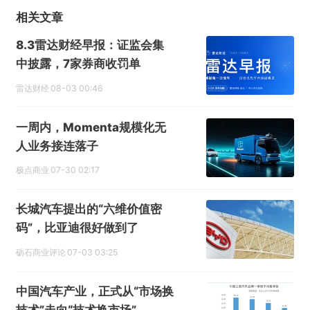
相关文章
8.3雷达财经早报：证监会集
中披露，7家券商收罚单
雷达财经
08-03 00:46
一周内，Momenta规模化无
人业务接连落子
极点商业
07-30 02:17
长城汽车提出的“六维价值密
码”，比亚迪很好做到了
砺石商业评论
07-03 03:25
中国汽车产业，正式从“市场换