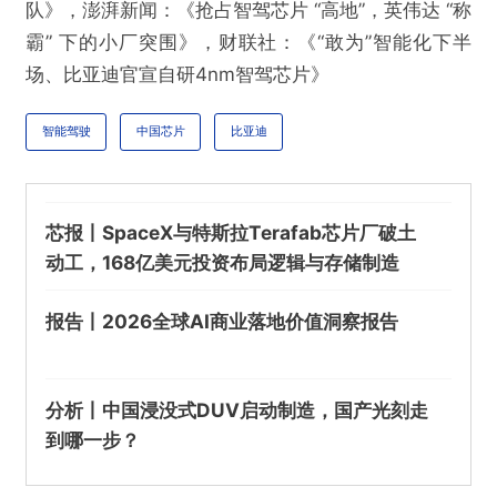
队》，澎湃新闻：《抢占智驾芯片 “高地”，英伟达 “称
霸” 下的小厂突围》，财联社：《“敢为”智能化下半
场、比亚迪官宣自研4nm智驾芯片》
智能驾驶
中国芯片
比亚迪
芯报丨SpaceX与特斯拉Terafab芯片厂破土
动工，168亿美元投资布局逻辑与存储制造
报告丨2026全球AI商业落地价值洞察报告
分析丨中国浸没式DUV启动制造，国产光刻走
到哪一步？