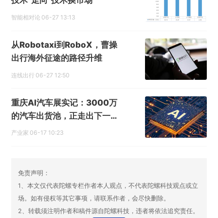
技术”走向“技术换市场”
智能相对论
06-27 13:13
从Robotaxi到RoboX，曹操
出行海外征途的路径升维
连线出行
06-27 12:50
重庆AI汽车展实记：3000万
的汽车出货池，正走出下一代
AI智能终端
产业家
06-17 10:23
免责声明：
1、本文仅代表陀螺专栏作者本人观点，不代表陀螺科技观点或立
场。如有侵权等其它事项，请联系作者，会尽快删除。
2、转载须注明作者和稿件源自陀螺科技，违者将依法追究责任。