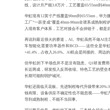
线，设计月产能3.8万片，工艺覆盖65/55nm到40n
华虹现有12英寸产线覆盖90nm到65/55nm，
工厂”一跃变成”覆盖40nm-90nm全谱系成熟制
入现有客户体系，工艺对接会不会掉链子，都是
再说到最近很火的赛道，AI。华虹虽然不做AI主
车智能化需要功率器件和BCD——这些全是华虹的
+41.4%，占收入26.6%。AI机会是间接的、
但华虹的下半场也并不是没有隐患。Q1研发费用4.32
长近两成，研发投入反而收缩。特色工艺的壁垒本质
长期可能削弱护城河。
华虹还面临天花板。先进制程每代升级带来20%-
钱有限。设备供应不确定性也不能忽视——华虹产
导到成熟制程，不能不当回事。