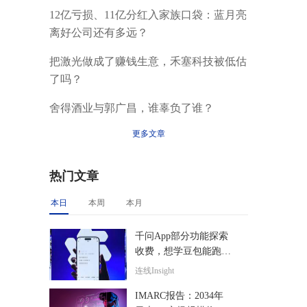
12亿亏损、11亿分红入家族口袋：蓝月亮
离好公司还有多远？
把激光做成了赚钱生意，禾塞科技被低估
了吗？
舍得酒业与郭广昌，谁辜负了谁？
更多文章
热门文章
本日
本周
本月
千问App部分功能探索
收费，想学豆包能跑通
吗？
连线Insight
IMARC报告：2034年