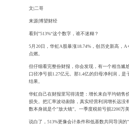
文|二哥
来源|博望财经
看到”513%“这个数字，谁不迷糊？
5月20日，华虹A股暴涨18.74%，创历史新高，
点燃。
但仔细看完整份财报，你会发现，有一个相当尴
口径净亏损1.27亿元。那1.4亿的归母净利润，
结果。
华虹自己在财报里写得清楚：增长来自平均销售
损失。把汇率波动剔除，真实经营利润增长远没有5
数本身就是个”放大镜”。一季度税前亏损2200
说白了，513%更像会计条件和低基数共同导演的”