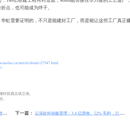
146亿在建工程何时造血，40nm能否接住华力微的工艺遗产
转折点，也可能成为绊子。
。华虹需要证明的，不只是能建好工厂，而是能让这些工厂真正
w.tuoluo.cn/article/detail-27547.html
7/
l
螺科技观点或立场。
担。
下一篇：
曾套现
云深处科创板受理：3.4 亿营收、52% 毛利，25 亿
投向具身智能