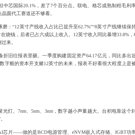
，但中芯国际20.1%，差了7个百分点。联电、格芯成熟制程毛利
%，在晶圆代工赛道还不够看。
：“12英寸产线收入占比已提升至62.7%”“8英寸产线继续保
在烧钱，后者已占六成以上收入。12英寸收入同比暴增33.8%，
倒过来。
设备折旧往报表里砸。一季度购建固定资产64.17亿元，同比多出
文数字般的资本开支赌12英寸的未来，报表不好看很大程度上是
灯。7nm、5nm、3nm，数字越小声量越大。台积电靠这个
”。
I芯片——做的是BCD电源管理、eNVM嵌入式存储、IGBT功