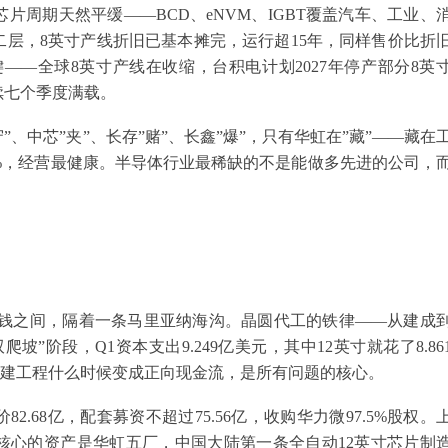
周期天然平缓——BCD、eNVM、IGBT覆盖汽车、工业、
层，8英寸产线折旧已基本摊完，运行超15年，同样售价比折
键——全球8英寸产线在收缩，台积电计划2027年停产部分8英
续七个季度满载。
”、中芯”夹”、长存”赌”、长鑫”爆”，只有华虹在”藏”——藏在
%，经营最健康。半导体行业最稀缺的不是能做多先进的公司，
成和赚钱之间，隔着一条马里亚纳海沟。晶圆代工的铁律——从建成
”阶段，Q1资本支出9.249亿美元，其中12英寸就花了8.86
6亿在建工程什么时候变成正向现金流，是所有问题的核心。
.68亿，配套募资不超过75.56亿，收购华力微97.5%股权。
最核心的资产是华虹五厂，中国大陆第一条全自动12英寸芯片制