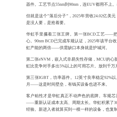
器件。工艺节点55nm到90nm，连EUV都用不
但就是这个”落后分子”，2025年营收24.02亿美
是没人要，是抢着要。
华虹手里攥着三张王牌。第一张BCD工艺——
心。90nm BCD已完成车规认证，2025年该平
虹产能的两倍——供需缺口本身就是护城河。
第二张eNVM，嵌入式非易失性存储，MCU的心脏。
虹比竞争对手多出5%以上的可用芯片。放到千万
第三张IGBT，功率器件。12英寸良率稳定92%以上，
月——这是时间壁垒，有钱买设备也进不来。
客户粘性才是华虹真正不动声色的底牌。车规芯片
——重新认证成本太高、周期太长。华虹积累了3
经验。新进入者就算买到一模一样的设备，也复