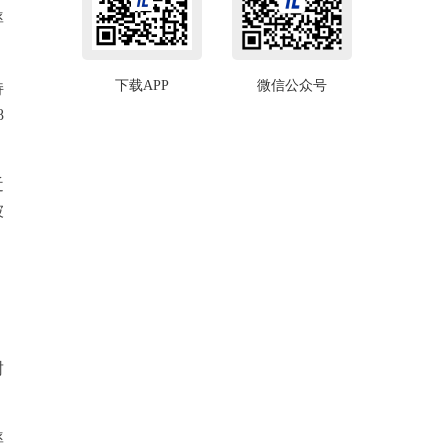
率
下载APP
微信公众号
持
8
近
被
封
率