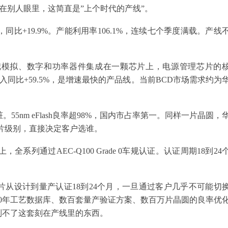
上。在别人眼里，这简直是”上个时代的产线”。
元，同比+19.9%。产能利用率106.1%，连续七个季度满载。产线
把模拟、数字和功率器件集成在一颗芯片上，电源管理芯片的
台收入同比+59.5%，是增速最快的产品线。当前BCD市场需求约为
55nm eFlash良率超98%，国内市占率第一。同样一片晶圆，
片级别，直接决定客户选谁。
全系列通过AEC-Q100 Grade 0车规认证。认证周期18到24
从设计到量产认证18到24个月，一旦通过客户几乎不可能切
0年工艺数据库、数百套量产验证方案、数百万片晶圆的良率优
制不了这套刻在产线里的东西。