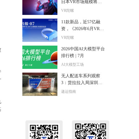
日本VR市场规模将达9
5亿美元，年复合增长
VR陀螺
率15.1%
11款新品，近57亿融
资，《2026年6月VR/A
R与AI眼镜行业月报》
VR陀螺
发布
2026中国AI大模型平台
被
排行榜 | 7月
AI大模型工场
并
无人配送车系列观察
计
3：货拉拉入局深圳无
人配送，司机们准备好
递运指南
了吗？
兑
基