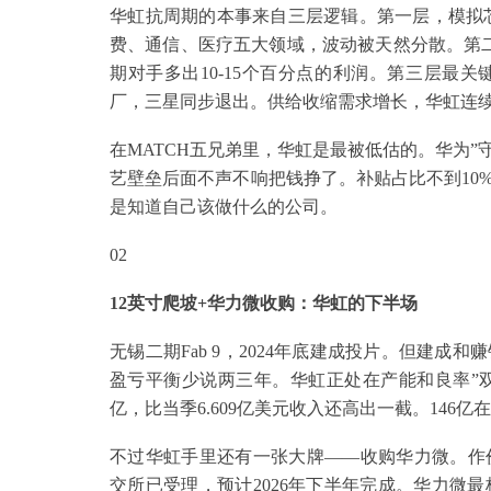
华虹抗周期的本事来自三层逻辑。第一层，模拟芯片
费、通信、医疗五大领域，波动被天然分散。第二
期对手多出10-15个百分点的利润。第三层最关
厂，三星同步退出。供给收缩需求增长，华虹连
在MATCH五兄弟里，华虹是最被低估的。华为”守
艺壁垒后面不声不响把钱挣了。补贴占比不到10
是知道自己该做什么的公司。
02
12英寸爬坡+华力微收购：华虹的下半场
无锡二期Fab 9，2024年底建成投片。但建
盈亏平衡少说两三年。华虹正处在产能和良率”双爬坡
亿，比当季6.609亿美元收入还高出一截。14
不过华虹手里还有一张大牌——收购华力微。作价82
交所已受理，预计2026年下半年完成。华力微