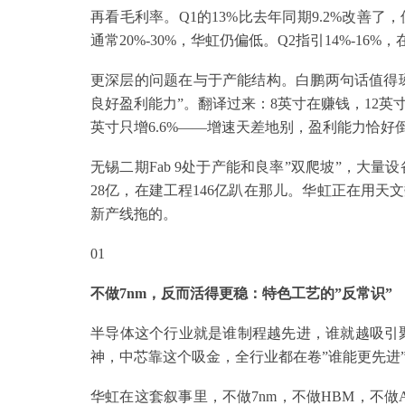
再看毛利率。Q1的13%比去年同期9.2%改善了
通常20%-30%，华虹仍偏低。Q2指引14%-16
更深层的问题在与于产能结构。白鹏两句话值得琢磨
良好盈利能力”。翻译过来：8英寸在赚钱，12英寸
英寸只增6.6%——增速天差地别，盈利能力恰好
无锡二期Fab 9处于产能和良率”双爬坡”，大量
28亿，在建工程146亿趴在那儿。华虹正在用天
新产线拖的。
01
不做7nm，反而活得更稳：特色工艺的”反常识”
半导体这个行业就是谁制程越先进，谁就越吸引聚光
神，中芯靠这个吸金，全行业都在卷”谁能更先进
华虹在这套叙事里，不做7nm，不做HBM，不做A