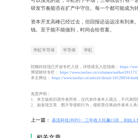
可以预见的是，华虹的下半场，三条线会拧在一起：
研发节奏能否在扩产中守住。每一个都可能成为
资本开支高峰已经过去，但回报还远远没有到来
钱。至于能不能做到，时间会给答案。
华虹半导体
半导体
华虹
陀螺科技现已开放专栏入驻，详情请见入驻指南：
https://ww
博望财经专栏：
https://www.tuoluo.cn/columns/author191171
本文网址：
https://www.tuoluo.cn/article/detail-10129034.htm
免责声明：
1、本文版权归原作者所有，仅代表作者本人观点，不代表陀
2、如发现文章、图片等侵权行为，侵权责任将由作者本人承
上一篇：
基流科技冲IPO：三年收入狂飙15倍，创始人
3600万
相关文章