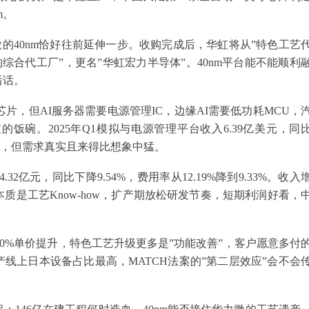
m。
华力微的40nm恰好往前延伸一步。收购完成后，华虹将从”特色工艺
程的综合代工厂”，更名”华虹宏力半导体”。40nm平台能不能顺利
后话。
芯片，但AI服务器需要电源管理IC，边缘AI需要低功耗MCU，
饭碗。2025年Q1模拟与电源管理平台收入6.39亿美元，同
周边的，但需求真实且来得比想象中猛。
亿元，同比下降9.54%，费用率从12.19%降到9.33%。收入
是工艺Know-how，扩产期放松研发节奏，短期利润好看，
30%单价提升，特色工艺升级更多是”功能改善”，客户愿意多付
线上日本设备占比最高，MATCH法案的”第二层效应”会不会