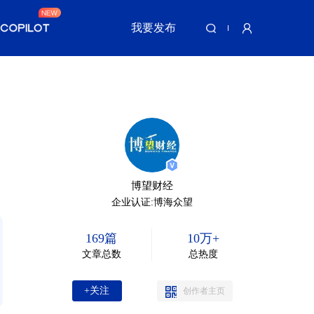
我要发布
博望财经
企业认证:博海众望
169篇
10万+
文章总数
总热度
+关注
创作者主页