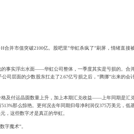
A+H合并市值突破2100亿。股吧里”华虹杀疯了”刷屏，情绪直接
尬的事实浮出水面——华虹公司整体，一季度其实是亏损的。合
是子公司层面的少数股东扛走了2.67亿亏损之后，“腾挪”出来的会
价格及付运晶圆数量上升，加上本期汇兑收益——上年同期是汇
13%那么惊艳。更何况去年同期归母净利润仅375万美元，低
万美元，这些数字才是真正的华虹。
数字魔术”。