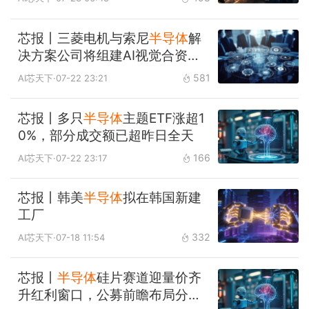
芯报丨三菱电机与索尼
半导体
解
决方案公司将组建AI视觉合资企
业
581
AI芯天下
·07-22 23:21
芯报丨多只
半导体
主题ETF涨超1
0%，部分成交额已超昨日全天
166
AI芯天下
·07-22 23:17
芯报丨韩美
半导体
拟在韩国新建
工厂
332
AI芯天下
·07-18 11:54
芯报丨
半导体
硅片赛道迎量价齐
升红利窗口，公募前瞻布局分享