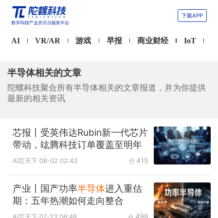
下载APP
AI
VR/AR
游戏
早报
商业财经
IoT
半导体相关的文章
陀螺科技聚合所有半导体相关的文章报道，并为你提供
最新的相关资讯
芯报丨受英伟达Rubin新一代芯片
带动，竑腾科技订单覆盖至明年
415
AI芯天下
·08-02 02:43
产业丨国产功率
半导体
进入重估
期：五年热潮如何走向整合
498
AI芯天下
·07-23 06:48