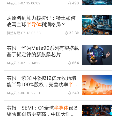
产业红利
498
AI芯天下
·07-15 06:09
从原料到算力核按钮：稀土如何
改写全球
半导体
利润格局？
32.3k
博望财经
·07-13 06:58
芯报丨华为Mate90系列有望搭载
基于韬定律的新麒麟芯片
664
AI芯天下
·07-09 14:22
芯报丨紫光国微拟19亿元收购瑞
能半导100%股权，完善功率
半导
体
产业链布局
249
AI芯天下
·06-16 22:51
芯报丨SEMI：Q1全球
半导体
设备
销售额创历史新高，中国大陆稳