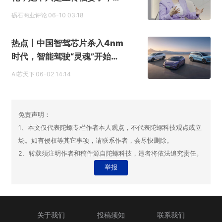
是比亚迪发展史上的关键人物
砺石商业评论
06-10 03:18
热点丨中国智驾芯片杀入4nm
时代，智能驾驶“灵魂”开始自
主
AI芯天下
06-02 14:14
免责声明：
1、本文仅代表陀螺专栏作者本人观点，不代表陀螺科技观点或立
场。如有侵权等其它事项，请联系作者，会尽快删除。
2、转载须注明作者和稿件源自陀螺科技，违者将依法追究责任。
举报
关于我们
投稿须知
联系我们