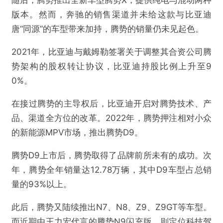
随后，腾势推出全新车型腾势X，提供纯电与混动两种
千万代言费重仓比亚迪，王力宏能否弥补十年遗
版本。然而，奔驰的销售渠道并未给这款与比亚迪
憾？
唐“同源”的车型带来加持，腾势的销量仍未见起色。
欺诈
色情
诱导行为
2021年，比亚迪与戴姆勒签署关于调整其合资公司腾
势架构的股权转让协议，比亚迪持股比例上升至9
不实信息
违法犯罪
其他
0%。
在接过腾势的主导权后，比亚迪开启对腾势技术、产
品、渠道全方位的改革。2022年，腾势押注相对小众
提交
的新能源MPV市场，推出腾势D9。
腾势D9上市后，腾势取得了品牌前所未有的成功。次
年，腾势全年销量达12.78万辆，其中D9车型占总销
量的93%以上。
此后，腾势又陆续推出N7、N8、Z9、Z9GT等车型。
而近期由王力宏代言的腾势N9闪充版，则定位科技驾