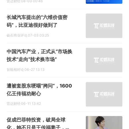
雷达财经
08-03 00:46
长城汽车提出的“六维价值密
码”，比亚迪很好做到了
砺石商业评论
07-03 03:25
中国汽车产业，正式从“市场换
技术”走向“技术换市场”
智能相对论
06-27 13:13
遭被套股东哽咽“拷问”，1600
亿王传福劝耐心
雷达财经
06-11 13:42
促成巴菲特投资，破局全球
化，她不只是王传福妻子，还