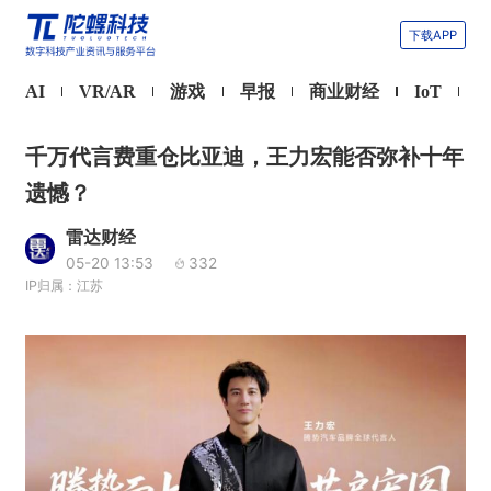
下载APP
AI
VR/AR
游戏
早报
商业财经
IoT
千万代言费重仓比亚迪，王力宏能否弥补十年
遗憾？
雷达财经
05-20 13:53
332
IP归属：江苏