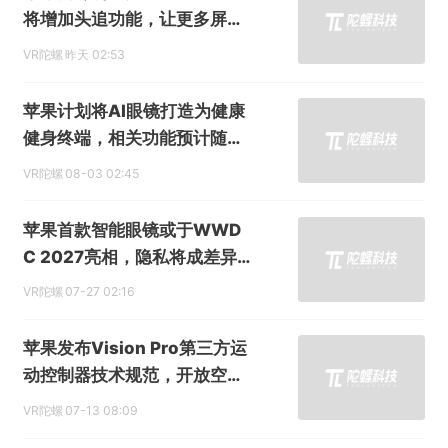
将增加头追功能，让更多屏幕
具备空间显示能力
VR陀螺
昨天 02:53
苹果计划将AI眼镜打造为健康
健身终端，相关功能预计随后
续机型落地
VR陀螺
08-03 02:45
苹果首款智能眼镜或于WWD
C 2027亮相，隐私将成差异
化重点
VR陀螺
07-27 02:16
苹果发布Vision Pro第三方运
动控制器技术规范，开放空间
配件生态
VR陀螺
07-13 08:09