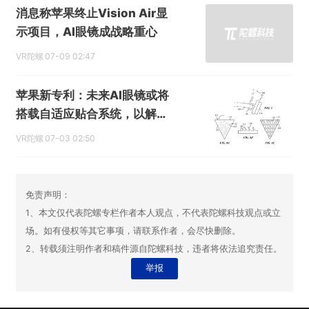
消息称苹果终止Vision Air显
示项目，AI眼镜成战略重心
VR陀螺
07-09 02:47
苹果新专利：未来AI眼镜或将
搭载自适应贴合系统，以解决
佩戴滑落难题
VR陀螺
07-03 02:50
免责声明：
1、本文仅代表陀螺专栏作者本人观点，不代表陀螺科技观点或立
场。如有侵权等其它事项，请联系作者，会尽快删除。
2、转载须注明作者和稿件源自陀螺科技，违者将依法追究责任。
举报