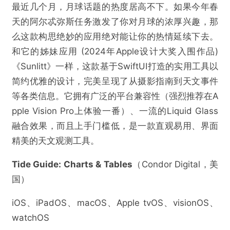
最近几个月，月球话题的热度居高不下。如果今年春
天的阿尔忒弥斯任务激发了你对月球的浓厚兴趣，那
么这款构思绝妙的应用绝对能让你的热情延续下去。
和它的姊妹应用 (2024年Apple设计大奖入围作品)
《Sunlitt》一样，这款基于SwiftUI打造的实用工具以
简约优雅的设计，完美呈现了从摄影指南到天文事件
等各类信息。它拥有广泛的平台兼容性（强烈推荐在A
@VR陀螺
pple Vision Pro上体验一番）、一流的Liquid Glass
融合效果，而且上手门槛低，是一款直观易用、界面
2026年苹果设计大奖入围名单公布，多款vision
精美的天文观测工具。
OS原生应用上榜
Tide Guide: Charts & Tables
​（Condor Digital，美
欺诈
色情
诱导行为
国）
iOS、iPadOS、macOS、Apple tvOS、visionOS、
不实信息
违法犯罪
其他
watchOS