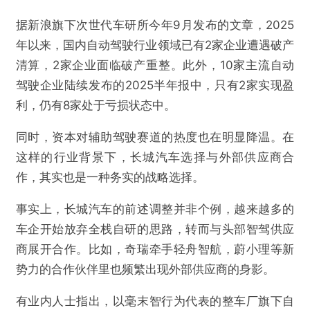
据新浪旗下次世代车研所今年9月发布的文章，2025
欺诈
色情
诱导行为
年以来，国内自动驾驶行业领域已有2家企业遭遇破产
不实信息
违法犯罪
其他
清算，2家企业面临破产重整。此外，10家主流自动
驾驶企业陆续发布的2025半年报中，只有2家实现盈
利，仍有8家处于亏损状态中。
同时，资本对辅助驾驶赛道的热度也在明显降温。在
提交
这样的行业背景下，长城汽车选择与外部供应商合
作，其实也是一种务实的战略选择。
事实上，长城汽车的前述调整并非个例，越来越多的
车企开始放弃全栈自研的思路，转而与头部智驾供应
商展开合作。比如，奇瑞牵手轻舟智航，蔚小理等新
势力的合作伙伴里也频繁出现外部供应商的身影。
有业内人士指出，以毫末智行为代表的整车厂旗下自