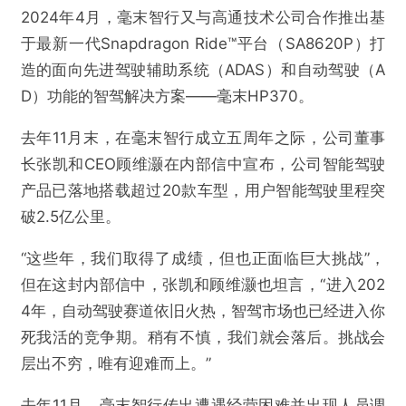
2024年4月，毫末智行又与高通技术公司合作推出基
于最新一代Snapdragon Ride™平台（SA8620P）打
造的面向先进驾驶辅助系统（ADAS）和自动驾驶（A
D）功能的智驾解决方案——毫末HP370。
去年11月末，在毫末智行成立五周年之际，公司董事
长张凯和CEO顾维灏在内部信中宣布，公司智能驾驶
产品已落地搭载超过20款车型，用户智能驾驶里程突
破2.5亿公里。
“这些年，我们取得了成绩，但也正面临巨大挑战”，
但在这封内部信中，张凯和顾维灏也坦言，“进入202
4年，自动驾驶赛道依旧火热，智驾市场也已经进入你
死我活的竞争期。稍有不慎，我们就会落后。挑战会
层出不穷，唯有迎难而上。”
去年11月，毫末智行传出遭遇经营困难并出现人员调