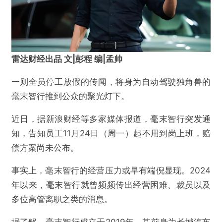
雷达财经出品 文|彭程 编|孟帅
一则全员停工放假的传闻，将身为自动驾驶独角兽的
毫末智行推到公众的聚光灯下。
近日，据新浪财经等多家媒体报道，毫末智行突发通
知，告知员工11月24日（周一）起不用到岗上班，赔
偿方案尚未公布。
事实上，毫末智行的经营压力或早有端倪显现。2024
年以来，毫末智行就曾频频传出经营困难、裁员以及
多位高管离职之类的消息。
据了解，毫末智行成立于2019年，其前身为长城汽车