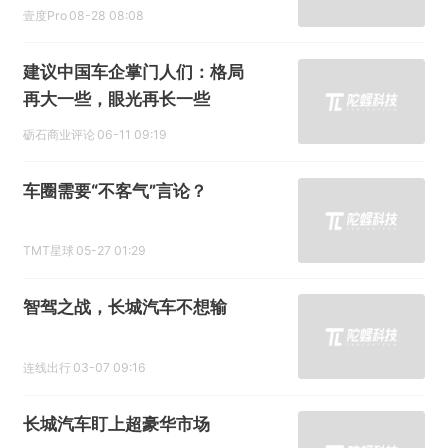
壹度Pro
08-28 08:08
建议中国车企掌门人们：格局
再大一些，眼光再长一些
砺石商业评论
06-11 09:19
车圈需要“不客气”言论？
TMT星球
05-27 01:29
智驾之战，长城汽车不想输
连线出行
03-07 09:16
长城汽车盯上超豪华市场