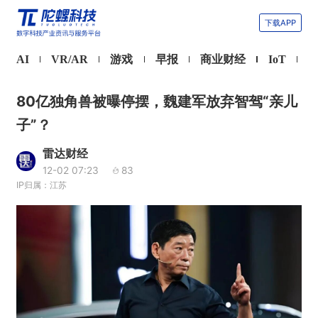
下载APP
AI
VR/AR
游戏
早报
商业财经
IoT
80亿独角兽被曝停摆，魏建军放弃智驾“亲儿
子”？
雷达财经
12-02 07:23
83
IP归属：江苏