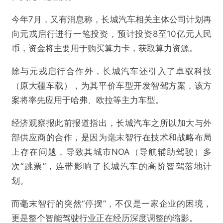
今年7月，又有消息称，长城汽车相关主体公司计划再
向元戎启行进行一笔投资，预计投资8至10亿元人民
币，资金将主要用于购买算力卡，获取算力资源。
除与元戎启行合作外，长城汽车还引入了卓驭科技
（原大疆车载），为其平价车型开发智驾方案，该方
案将率先应用于哈弗、欧拉等主力车型。
经济观察报此前报道指出，长城汽车之所以加大与外
部供应商的合作，是因为毫末智行在技术和战略布局
上存在问题，导致其城市NOA（导航辅助驾驶）多
次“跳票”，连带影响了长城汽车的高阶智驾落地计
@雷达财经
划。
80亿独角兽被曝停摆，魏建军放弃智驾“亲儿
而毫末智行的突然“停摆”，不仅是一家企业的困境，
子”？
更是整个智能驾驶行业正在经历深度调整的缩影。