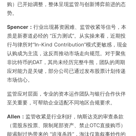
购）已开始调整，整体呈现监管与创新博弈前进的态
势。
Spencer：
行业出现募资困难、监管收紧等信号，本
质是新赛道必经的 “压力测试”。从实操来看，近期投
行与律所对“In-Kind Contribution”模式更敏感，现金
认购成为主流，这反而推动市场走向规范。对于聚焦
非比特币的DAT，其尚未经历完整牛熊，团队的周期
应对能力是关键，部分公司已通过发布股票计划传递
市场信心。
监管应对层面，专业的资本运作团队与银行合作伙伴
至关重要，可帮助企业适配不同地区合规要求。
Allen：
监管收紧是行业利好，纳斯达克的审查条款
@PANews
（需股东投票、限制尾部资产、禁止OTC直接购币）
能遏制过热带来的 “追涨杀跌”，淘汰仅靠叙事炒作的
对话5家“币股操盘手”：“囤币厂”DAT公司会成为