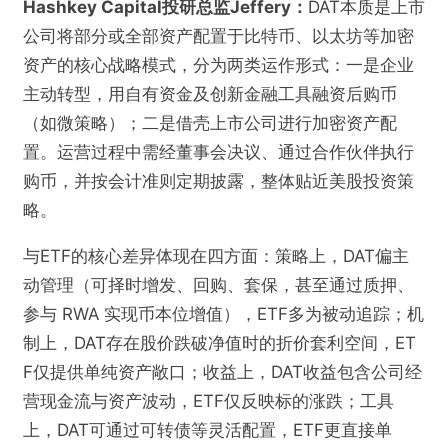
Hashkey Capital投研总监Jeffery：
DAT本质是上市
公司将部分或全部资产配置于比特币、以太坊等加密
资产的核心战略模式，分为两类运作形式：一是企业
主动转型，用自有资金及创新金融工具融资后购币
（如微策略）；二是借壳上市公司进行加密资产配
置。运营过程中需经董事会决议、通过合作伙伴执行
购币，并按会计准则定期披露，整体贴近美股投资策
略。
与ETF的核心差异体现在四方面：策略上，DAT偏主
动管理（可择时增发、回购、套保，甚至通过质押、
参与 RWA 实现币本位增值），ETF多为被动追踪；机
制上，DAT存在股价跌破净值时的折价套利空间，ET
F仅提供单纯资产敞口；收益上，DAT收益包含公司经
营现金流与资产波动，ETF仅反映标的涨跌；工具
上，DAT可通过可转债等灵活配置，ETF更直接单