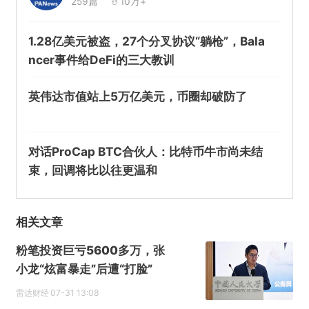
259篇
10万+
1.28亿美元被盗，27个分叉协议“躺枪”，Bala
ncer事件给DeFi的三大教训
英伟达市值站上5万亿美元，币圈却破防了
对话ProCap BTC合伙人：比特币牛市尚未结
束，回调将比以往更温和
相关文章
粉笔投资巨亏5600多万，张
小龙“炫富暴走”后遭“打脸”
雷达财经
07-31 13:08