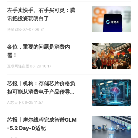
左手卖快手、右手买可灵：腾
讯把投资玩明白了
博望财经
07-07 06:31
各位，重要的问题是消费内
需！
互联网怪盗团
06-29 10:17
芯报丨机构：存储芯片价格负
担可能从消费电子产品传导至
AI
AI芯天下
06-25 11:57
芯报丨摩尔线程完成智谱GLM
-5.2 Day-0适配