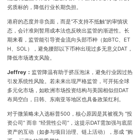
劣质标的，降低行业长期负担。
下一波牛市发动机吗？
港府的态度并非负面，而是“不支持不抵触”的审慎状
欺诈
色情
诱导行为
态，会计准则暂用成本法也反映出监管的渐进性。长
期来看，监管能引导资金流向头部币种（如BTC、ET
不实信息
违法犯罪
其他
H、SOL），避免腰部以下币种出现过多无意义DAT，
降低市场透支风险。
Jeffrey：
监管降温有助于挤压泡沫，避免行业因过热
提交
引发系统性风险。若未来出现严格监管，可开拓全球
多元化市场，如欧洲市场投资结构与美国相似但DAT
布局空白，日韩、东南亚等地区也具备政策红利。
对于微策略未入选标普500，核心原因是其被视为 “投
资公司” 而非 “经营性公司”，这提示DAT需加强与底层
资产的互动（如参与项目治理、链上活动），形成 “购