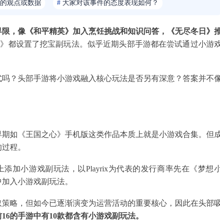
的观点或数据
#
大家对该事件的态度表现如何？
界限，像《和平精英》加入烹饪挑战和知识问答，《无尽冬日》
Match》都设置了挖宝副玩法。似乎近期头部手游都在尝试通过小游
式吗？头部手游将小游戏融入核心玩法是否另有深意？答案并不
。早期如《王国之心》手机版这类作品本质上就是小游戏合集。但
的过程。
上添加小游戏副玩法，以Playrix为代表的发行商率先在《梦想
中加入小游戏副玩法。
取策略，但如今已逐渐演变为运营活动的重要核心，因此在头部
前
16的手游中有10款都
含有
小游戏
副玩法
。