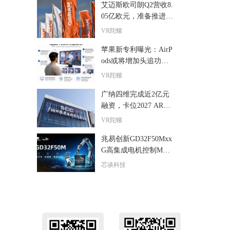
艾迈斯欧司朗Q2营收8.
05亿欧元，准备推进A
R眼镜Micro-LED光引
VR陀螺
擎量产
苹果新专利曝光：AirP
ods或将增加头追功
能，让更多屏幕具备空
VR陀螺
间显示能力
广纳四维完成近2亿元
融资，卡位2027 AR全
彩光波导量产窗口
VR陀螺
兆易创新GD32F50Mxx
G高集成电机控制MCU
发布，赋能人形机器人
芯谈科技
关节驱动革新