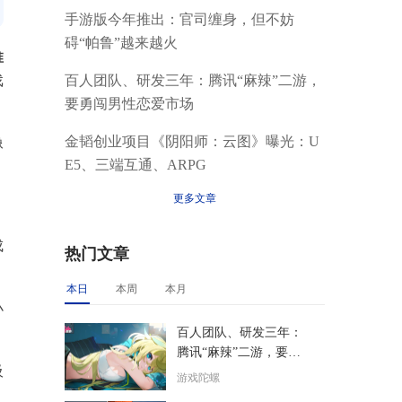
手游版今年推出：官司缠身，但不妨
碍“帕鲁”越来越火
推
百人团队、研发三年：腾讯“麻辣”二游，
戏
要勇闯男性恋爱市场
金韬创业项目《阴阳师：云图》曝光：U
像
E5、三端互通、ARPG
更多文章
成
热门文章
本日
本周
本月
小
百人团队、研发三年：
腾讯“麻辣”二游，要勇
吸
闯男性恋爱市场
游戏陀螺