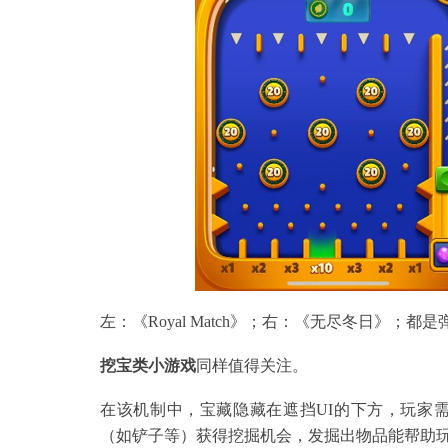
左：《Royal Match》；右：《无尽冬日》；都
挖宝类小游戏
同样值得关注。
在该机制中，宝藏隐藏在遮挡UI的下方，玩家
（如铲子等）获得挖掘机会，发掘出物品能帮助