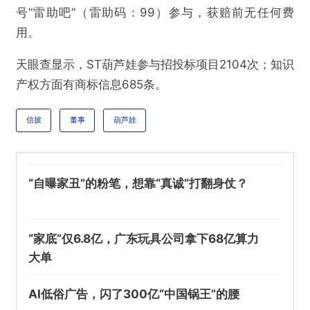
号“雷助吧”（雷助码：99）参与，获赔前无任何费
用。
天眼查显示，ST葫芦娃参与招投标项目2104次；知识
产权方面有商标信息685条。
信披
董事
葫芦娃
“自曝家丑”的粉笔，想靠“真诚”打翻身仗？
“家底”仅6.8亿，广东玩具公司拿下68亿算力
大单
AI低俗广告，闪了300亿“中国锅王”的腰