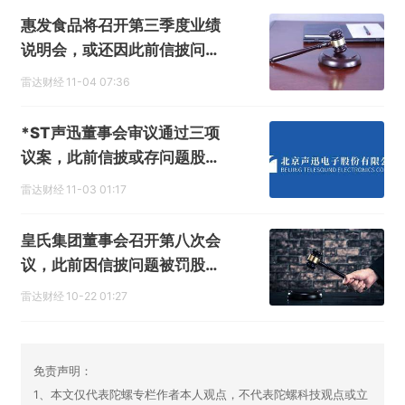
惠发食品将召开第三季度业绩
说明会，或还因此前信披问题
遭索赔
雷达财经
11-04 07:36
*ST声迅董事会审议通过三项
议案，此前信披或存问题股民
可索赔
雷达财经
11-03 01:17
皇氏集团董事会召开第八次会
议，此前因信披问题被罚股民
可索赔
雷达财经
10-22 01:27
免责声明：
1、本文仅代表陀螺专栏作者本人观点，不代表陀螺科技观点或立