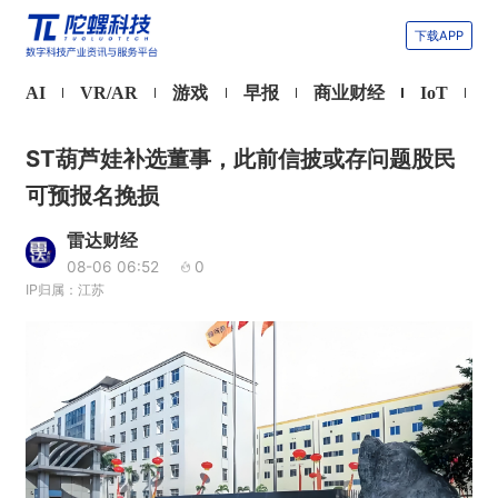
下载APP
AI
VR/AR
游戏
早报
商业财经
IoT
ST葫芦娃补选董事，此前信披或存问题股民
可预报名挽损
雷达财经
08-06 06:52
0
IP归属：江苏