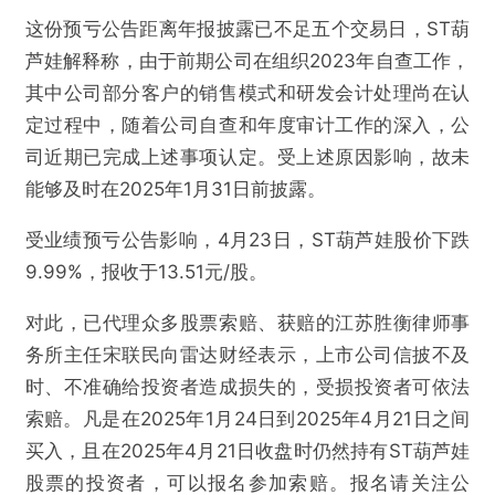
这份预亏公告距离年报披露已不足五个交易日，ST葫
@雷达财经
芦娃解释称，由于前期公司在组织2023年自查工作，
其中公司部分客户的销售模式和研发会计处理尚在认
ST葫芦娃补选董事，此前信披或存问题股民可预
定过程中，随着公司自查和年度审计工作的深入，公
报名挽损
司近期已完成上述事项认定。受上述原因影响，故未
能够及时在2025年1月31日前披露。
欺诈
色情
诱导行为
受业绩预亏公告影响，4月23日，ST葫芦娃股价下跌
不实信息
违法犯罪
其他
9.99%，报收于13.51元/股。
对此，已代理众多股票索赔、获赔的江苏胜衡律师事
务所主任宋联民向雷达财经表示，上市公司信披不及
提交
时、不准确给投资者造成损失的，受损投资者可依法
索赔。凡是在2025年1月24日到2025年4月21日之间
买入，且在2025年4月21日收盘时仍然持有ST葫芦娃
股票的投资者，可以报名参加索赔。报名请关注公