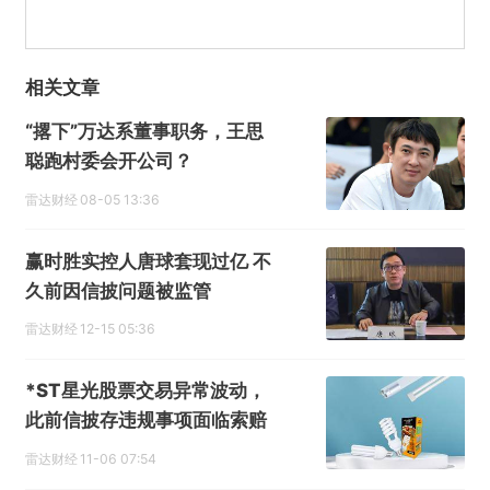
相关文章
“撂下”万达系董事职务，王思
聪跑村委会开公司？
雷达财经
08-05 13:36
赢时胜实控人唐球套现过亿 不
久前因信披问题被监管
雷达财经
12-15 05:36
*ST星光股票交易异常波动，
此前信披存违规事项面临索赔
雷达财经
11-06 07:54