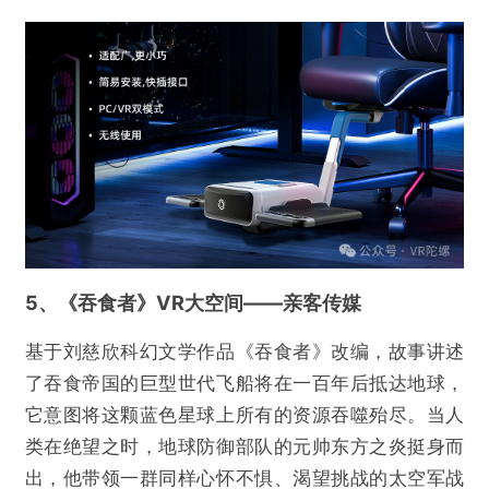
欺诈
色情
诱导行为
不实信息
违法犯罪
其他
提交
5、《吞食者》VR大空间——亲客传媒
基于刘慈欣科幻文学作品《吞食者》改编，故事讲述
了吞食帝国的巨型世代飞船将在一百年后抵达地球，
它意图将这颗蓝色星球上所有的资源吞噬殆尽。当人
类在绝望之时，地球防御部队的元帅东方之炎挺身而
出，他带领一群同样心怀不惧、渴望挑战的太空军战