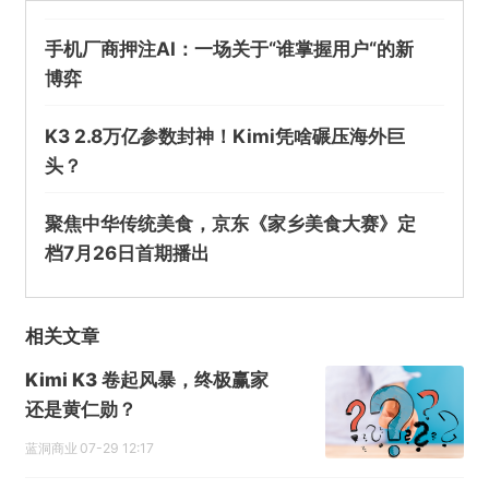
手机厂商押注AI：一场关于“谁掌握用户“的新
博弈
K3 2.8万亿参数封神！Kimi凭啥碾压海外巨
头？
@壹度Pro
聚焦中华传统美食，京东《家乡美食大赛》定
优必选等在深圳成立优必讯科技公司
档7月26日首期播出
欺诈
色情
诱导行为
相关文章
不实信息
违法犯罪
其他
Kimi K3 卷起风暴，终极赢家
还是黄仁勋？
蓝洞商业
07-29 12:17