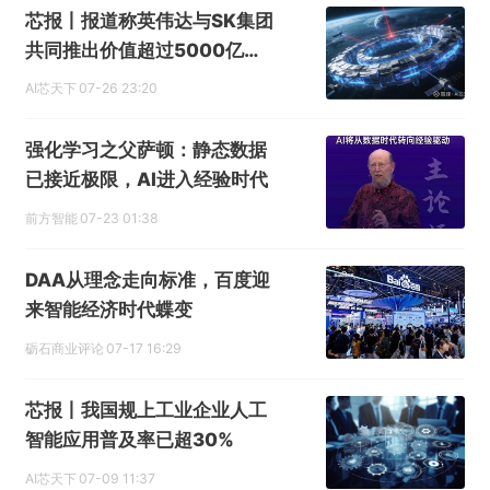
提交
芯报丨报道称英伟达与SK集团
共同推出价值超过5000亿美
元的AI计划
AI芯天下
07-26 23:20
强化学习之父萨顿：静态数据
已接近极限，AI进入经验时代
前方智能
07-23 01:38
DAA从理念走向标准，百度迎
来智能经济时代蝶变
砺石商业评论
07-17 16:29
芯报丨我国规上工业企业人工
智能应用普及率已超30%
AI芯天下
07-09 11:37