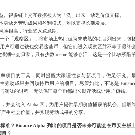
型。很多链上交互数据被人为「洗」出来，缺乏价值支撑。
本身缺乏劳动成果和盈利模式，难以支撑长期发展。
风险很高，行业陷入尴尬期。
为用户提供一个「观察区」，将市场上热门但尚未成熟的项目列出来，包
目等。用户可通过钱包交易这些币，但它们进入观察区并不等于最终
波浪潮中会归零，只有少数 meme 能够存活，这是一个比较残酷
供筛选高胜率项目的工具，同时提醒大家理性参与新项目，做足研究。
动成果并回馈持币用户的项目。尽管如此，不论是 Binanc
筛选与淘汰的过程，无法保证每个币都能长期存活或让用户赚钱。
力，并会纳入 Alpha 区，为用户提供早期价值捕获的机会。但最
正产生社会价值，并实现劳动成果的分享。
筛选标准？Binance Alpha 列出的项目是否未来可能会在币安主板
的项目？