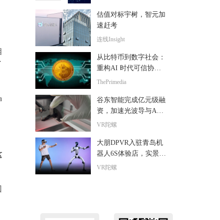
发布
估值对标宇树，智元加
速赶考
连线Insight
相
从比特币到数字社会：
了
重构AI 时代可信协作
秩序
ThePrimedia
a
谷东智能完成亿元级融
资，加速光波导与AR
智能终端产业化
VR陀螺
大朋DPVR入驻青岛机
器人6S体验店，实景演
这
绎VR操控机器人
VR陀螺
回