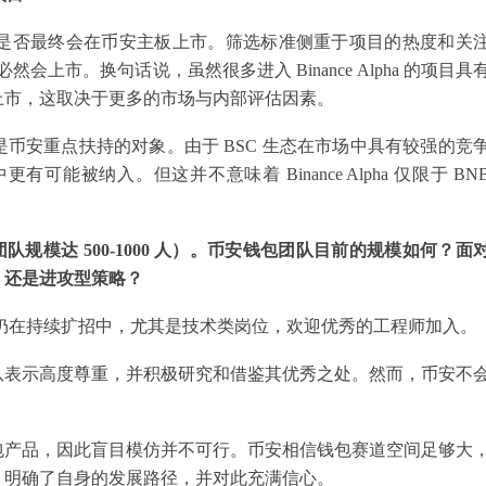
完全依赖于是否最终会在币安主板上市。筛选标准侧重于项目的热度和关
就必然会上市。换句话说，虽然很多进入 Binance Alpha 的项目具
上市，这取决于更多的市场与内部评估因素。
确实是币安重点扶持的对象。由于 BSC 生态在市场中具有较强的竞
中更有可能被纳入。但这并不意味着 Binance Alpha 仅限于 BN
规模达 500-1000 人）。币安钱包团队目前的规模如何？面
，还是进攻型策略？
团队仍在持续扩招中，尤其是技术类岗位，欢迎优秀的工程师加入。
队表示高度尊重，并积极研究和借鉴其优秀之处。然而，币安不
。
包产品，因此盲目模仿并不可行。币安相信钱包赛道空间足够大
，明确了自身的发展路径，并对此充满信心。