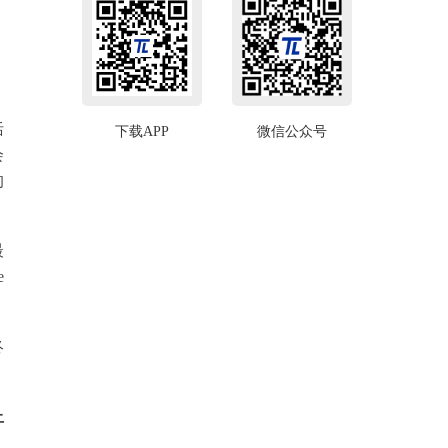
括
下载APP
微信公众号
会
的
最
e
终
上