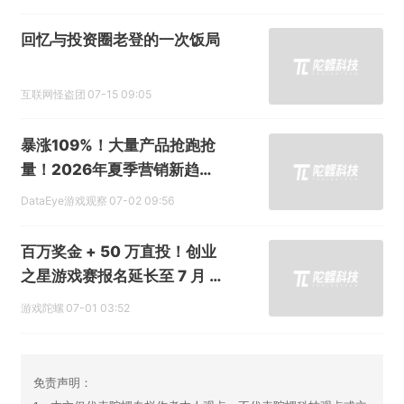
未成年刷家长近三万，150
亿“乙游教父”又“玩脱了”？
雷达财经
07-23 13:11
一加主内、realme 主外，OP
PO 在游戏性能赛道布下双王
牌
极点商业
07-17 07:58
回忆与投资圈老登的一次饭局
互联网怪盗团
07-15 09:05
暴涨109%！大量产品抢跑抢
量！2026年夏季营销新趋
势？
DataEye游戏观察
07-02 09:56