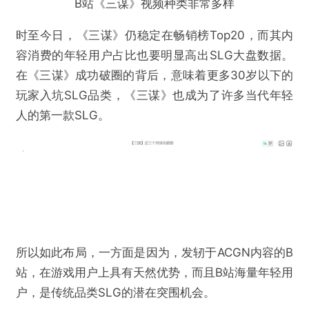
上，OB期预算的60%放到内容，而非直接的买量上，
这一点很不SLG。从内容营销效果来看，《三谋》不
仅吸引了包括光武、沧海在内的一大批具有影响力的
工会主播，还通过B站UP主生产了配将、机制讲解等
大量萌新指南、开荒教学内容。这其中，还有三成的
内容，由非游戏类UP主贡献。
B站《三谋》视频种类非常多样
时至今日，《三谋》仍稳定在畅销榜Top20，而其内
容消费的年轻用户占比也要明显高出SLG大盘数据。
在《三谋》成功破圈的背后，意味着更多30岁以下的
玩家入坑SLG品类，《三谋》也成为了许多当代年轻
人的第一款SLG。