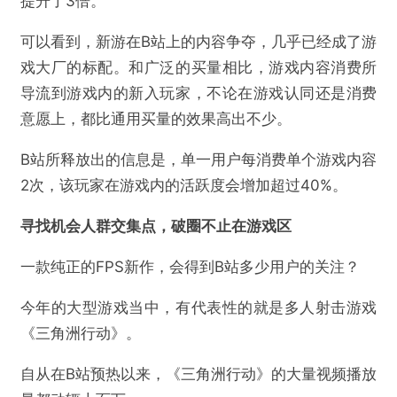
生产的各种游戏攻略、干货内容亦或玩梗搞笑素材都
是为其直播导流的天然入口。利用直播这个沉浸式互
动场景，往往能实现更加高效的转化。
比如《潮汐守望者》在B站就尝试了多种直播风格：包
括“专业主播+美女帅哥”视觉系直播，“皮套人+露
脸”的揭密式直播等。这样的B站特产类的直播，日均
开播超12小时，也让《潮汐守望者》的跑量和ROI均
提升了3倍。
可以看到，新游在B站上的内容争夺，几乎已经成了游
戏大厂的标配。和广泛的买量相比，游戏内容消费所
导流到游戏内的新入玩家，不论在游戏认同还是消费
意愿上，都比通用买量的效果高出不少。
B站所释放出的信息是，单一用户每消费单个游戏内容
2次，该玩家在游戏内的活跃度会增加超过40%。