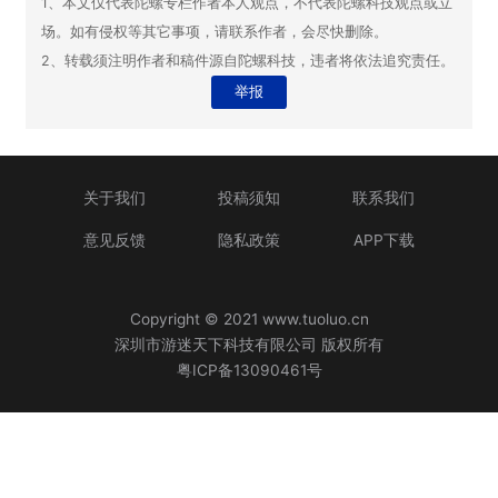
百万奖金 + 50 万直投！创业
之星游戏赛报名延长至 7 月 15
日
游戏陀螺
07-01 03:52
免责声明：
1、本文仅代表陀螺专栏作者本人观点，不代表陀螺科技观点或立
场。如有侵权等其它事项，请联系作者，会尽快删除。
2、转载须注明作者和稿件源自陀螺科技，违者将依法追究责任。
举报
关于我们
投稿须知
联系我们
意见反馈
隐私政策
APP下载