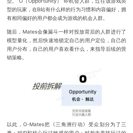
从外部观测来看，《三角洲行动》本身就契合B站大量
欺诈
色情
诱导行为
年轻用户的喜好，加上社区造梗玩梗的能力，受到站
不实信息
违法犯罪
其他
内玩家的追捧很正常。而在内部视角来看，这款产品
获的效果量的关键因素，可能也与B站新的商业化度量
工具O-Mates有关。
O-Mates简而言之，类似于我们熟知的A1-A5人群模
提交
型。“O（Opportunity）”即机会人群，过往该游戏类
型的玩家，在B站有什么样的行为习惯和内容偏好，拥
有相同偏好的用户都会成为游戏的机会人群。
随后，Mates会像漏斗一样对投放背后的人群进行了
模型量化，然后快速地锁定自己的用户定位，自己的
用户分布，自己的用户喜欢看什么，来指导后续的营
销策略。