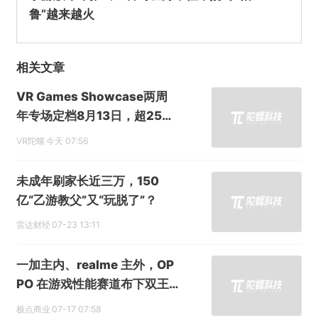
盗墓笔记、诡秘之主、怪物猎人领衔：8月定
档手游扎堆，谁能成爆款？
87个游戏账号成遗产？法院判决：使用权可继
承
手游版今年推出：官司缠身，但不妨碍“帕
鲁”越来越火
相关文章
VR Games Showcase两周
年专场定档8月13日，超25款
VR游戏集中发布更新
VR陀螺
今天 07:56