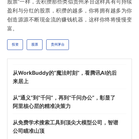
股票”一样，去积攒那些类似贵州茅台这样具有可持续
盈利与分红的股票，积攒的越多，你将拥有越多为你
创造源源不断现金流的赚钱机器，这样你终将慢慢变
富。
投资
股票
贵州茅台
从WorkBuddy的“魔法时刻”，看腾讯AI的后
来居上
从“通义”到“千问”，再到“千问办公”，彰显了
阿里核心层的精准决策力
从免费学术搜索工具到顶尖大模型公司，智谱
公司瞄准山顶