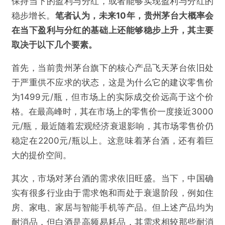
保持当下的盈利与分红，或者能够实现盈利与分红的
稳步增长。
笔者认为，未来10年，贵州茅台大概率会
在当下盈利与分红的基础上还能够稳步上升，其主要
取决于以下几个要素。
首先，当前贵州茅台旗下的核心产品飞天茅台依旧处
于严重供不应求的状态，这是为什么它的建议零售价
为1499元/瓶，但市场上的实际成交价远高于这个价
格。在最高峰时，其在市场上的零售价一度接近3000
元/瓶，最近随着宏观经济衰退影响，其市场零售价仍
稳定在2200元/瓶以上。这意味着茅台酒，还有着巨
大的提价空间。
其次，市场对茅台酒的需求依旧旺盛。当下，中国确
实有很多行业由于需求饱和而处于衰退阶段，例如住
房、家电、家居与智能手机等产品。但上述产品均为
耐消品，但白酒是高频易耗品，其需求相较那些耐消