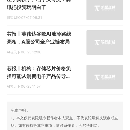
讯把投资玩明白了
博望财经
07-07 06:31
芯报丨英伟达谷歌AI液冷路线
亮相，A股公司全产业链布局
AI芯天下
06-25 12:06
芯报丨机构：存储芯片价格负
担可能从消费电子产品传导至
AI
AI芯天下
06-25 11:57
免责声明：
1、本文仅代表陀螺专栏作者本人观点，不代表陀螺科技观点或立
场。如有侵权等其它事项，请联系作者，会尽快删除。