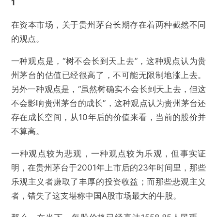
1
在资本市场，关于贵州茅台长期存在着两种截然不同
的观点。
一种观点是，“树不会长到天上去”，这种观点认为贵
州茅台的估值已经很高了，不可能无限制地涨上去。
另外一种观点是，“虽然树确实不会长到天上去，但这
不会影响贵州茅台的成长”，这种观点认为贵州茅台还
存在成长空间，从10年后的价值来看，当前的股价并
不算高。
一种观点较为悲观，一种观点较为乐观，但事实证
明，在贵州茅台于2001年上市后的23年时间里，那些
乐观主义者赚取了丰厚的投资收益；而那些悲观主义
者，错失了这支堪称中国A股市场最大的牛股。