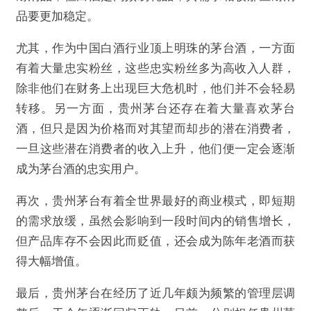
品要更加稳定。
尤其，作为中国白酒行业顶上明珠的茅台酒，一方面
有着大量忠实粉丝，这些忠实粉丝多为高收入人群，
除非他们在财务上出现巨大危机时，他们并不会轻易
转移。另一方面，贵州茅台还存在着大量喜欢茅台
酒，但只是因为价格而对其望而却步的潜在消费者，
一旦这些潜在消费者的收入上升，他们便一定会逐渐
成为茅台酒的忠实用户。
再次，贵州茅台有着全世界最好的商业模式，即短期
的需求放缓，虽然会影响到一段时间内的销售增长，
但产品库存不会因此而贬值，还会成为陈年老酒而获
得大幅增值。
最后，贵州茅台在经历了近几年颇为频繁的管理层调