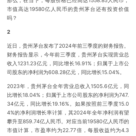
那么，在当下，每股价格已经高达1558.85人民币，
市值高达19580亿人民币的贵州茅台还有投资价值
吗？
2
近日，贵州茅台发布了2024年前三季度的财务报告。
财务报告显示，今年前三季度，贵州茅台实现营业总
收入1231.23亿元，同比增长16.91%；归属于上市公
司股东的净利润为608.28亿元，同比增长15.04%。
2023年，贵州茅台全年营业总收入1505.6亿元，同
比增长18.04%；归属于上市公司股东的净利润为747.
34亿元，同比增长19.16%。如果按照前三季度15.0
4%的净利润增长率计算，其2024年全年净利润有望
攀升至859.74亿人民币。对应当前19580亿人民币的
市值计算，市盈率约为22.77倍，每股收益约为4.3