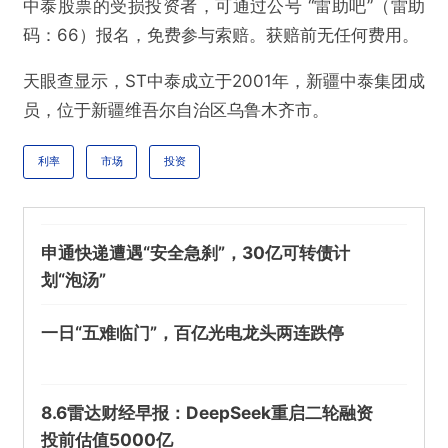
不实信息
违法犯罪
其他
中泰股票的受损投资者，可通过公号 “雷助吧”（雷助
码：66）报名，免费参与索赔。获赔前无任何费用。
天眼查显示，ST中泰成立于2001年，新疆中泰集团成
员，位于新疆维吾尔自治区乌鲁木齐市。
提交
利率
市场
投资
申通快递遭遇“安全急刹”，30亿可转债计
划“泡汤”
一日“五难临门”，百亿光电龙头两连跌停
8.6雷达财经早报：DeepSeek重启二轮融资
投前估值5000亿