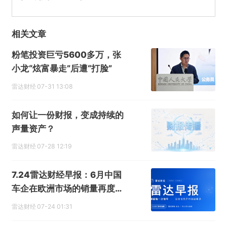
相关文章
粉笔投资巨亏5600多万，张
小龙“炫富暴走”后遭“打脸”
雷达财经
07-31 13:08
如何让一份财报，变成持续的
声量资产？
雷达财经
07-28 12:19
7.24雷达财经早报：6月中国
车企在欧洲市场的销量再度大
幅攀升
雷达财经
07-24 01:31