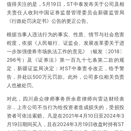
值得关注的是，5月19日，ST中泰发布关于公司及相
关责任人收到中国证券监督管理委员会新疆监管局
《行政处罚决定书》公告的更正公告。
根据当事人违法行为的事实、性质、情节与社会危害
程度，依据《人民银行、证监会、发展改革委关于进
一步加强债券市场执法工作的意见》（银发〔2018〕
296号）及《证券法》第一百九十七条第二款的规
定，新疆证监局决定：对ST中泰责令改正，给予警
@雷达财经
告，并处以500万元罚款。此外，公司多位相关负责
人也被处罚。
ST中泰密切关注市场利率变动，投资者索赔麻烦
对此，四川鼎众律师事务所余君律师向雷达财经表
待解
示，上市公司不当行为给投资者造成损失的，受损投
资者可依法索赔。凡是在2021年4月10日至2024年3
欺诈
色情
诱导行为
月19日期间买入，且在2024年3月19日收盘时持有ST