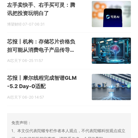
左手卖快手、右手买可灵：腾
讯把投资玩明白了
博望财经
07-07 06:31
芯报丨机构：存储芯片价格负
担可能从消费电子产品传导至
AI
AI芯天下
06-25 11:57
芯报丨摩尔线程完成智谱GLM
-5.2 Day-0适配
AI芯天下
06-20 14:57
免责声明：
1、本文仅代表陀螺专栏作者本人观点，不代表陀螺科技观点或立