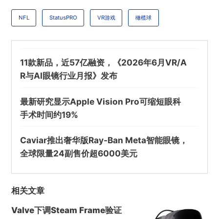
NFL
StatusPRO
VR游戏
橄榄球
11款新品，近57亿融资，《2026年6月VR/A
R与AI眼镜行业月报》发布
@VR陀螺
最新研究显示Apple Vision Pro可缩短眼科
手术时间约19%
VR橄榄球游戏《NFL Pro Era》系列将改为实时
服务模式
Caviar推出奢华版Ray-Ban Meta智能眼镜，
全球限量24副售价超6000美元
欺诈
色情
诱导行为
相关文章
不实信息
违法犯罪
其他
Valve下调Steam Frame验证