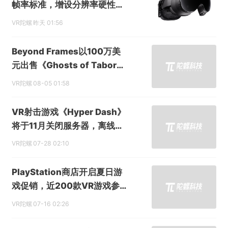
帧率标准，增设分辨率硬性门
槛
VR陀螺
昨天 01:56
提交
Beyond Frames以100万美
元出售《Ghosts of Tabor》
等三款VR游戏发行权
VR陀螺
08-05 01:58
VR射击游戏《Hyper Dash》
将于11月关闭服务器，离线模
式继续保留
VR陀螺
07-28 02:10
PlayStation商店开启夏日游
戏促销，近200款VR游戏参与
打折
VR陀螺
07-16 02:26