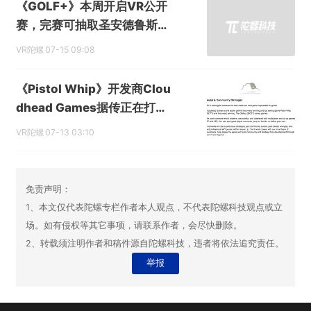
《GOLF+》本周开启VR公开
赛，完赛可抽取圣安德鲁斯VI
P观赛之旅
VR陀螺
07-15 09:08
《Pistol Whip》开发商Clou
dhead Games据传正在打造
一款多人联机VR游戏
VR陀螺
07-13 03:10
免责声明：
1、本文仅代表陀螺专栏作者本人观点，不代表陀螺科技观点或立
场。如有侵权等其它事项，请联系作者，会尽快删除。
2、转载须注明作者和稿件源自陀螺科技，违者将依法追究责任。
举报