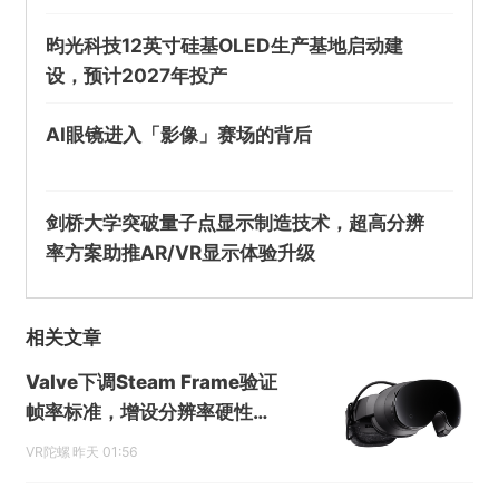
昀光科技12英寸硅基OLED生产基地启动建
设，预计2027年投产
AI眼镜进入「影像」赛场的背后
@VR陀螺
剑桥大学突破量子点显示制造技术，超高分辨
Steam Link或将为Meta Quest引入手部追踪更
率方案助推AR/VR显示体验升级
新
欺诈
色情
诱导行为
相关文章
Valve下调Steam Frame验证
不实信息
违法犯罪
其他
帧率标准，增设分辨率硬性门
槛
VR陀螺
昨天 01:56