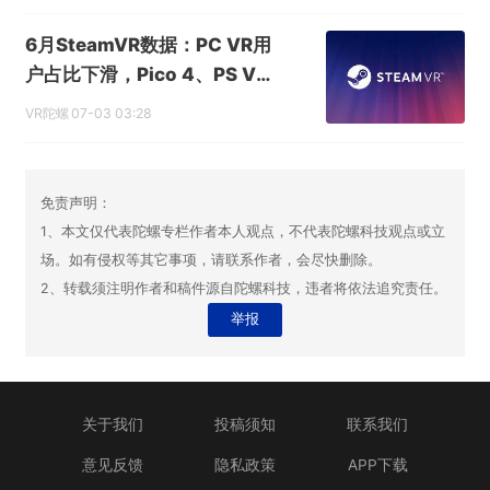
Quest平台夏季大促
6月SteamVR数据：PC VR用
户占比下滑，Pico 4、PS VR
2逆势上涨
VR陀螺
07-03 03:28
免责声明：
1、本文仅代表陀螺专栏作者本人观点，不代表陀螺科技观点或立
场。如有侵权等其它事项，请联系作者，会尽快删除。
2、转载须注明作者和稿件源自陀螺科技，违者将依法追究责任。
举报
关于我们
投稿须知
联系我们
意见反馈
隐私政策
APP下载