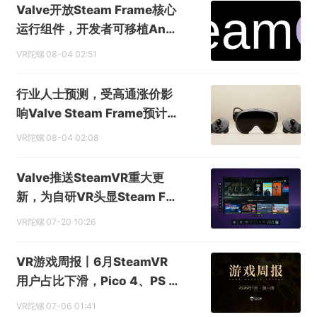
提交
Valve开放Steam Frame核心
运行组件，开发者可移植Andr
oid游戏与x86应用
VR陀螺
08-04 02:51
行业人士预测，受高通涨价影
响Valve Steam Frame预计
售价再涨500美元，或达150
VR陀螺
08-04 02:08
0美元
Valve推送SteamVR重大更
新，为自研VR头显Steam Fra
me发售铺路
VR陀螺
07-20 10:26
VR游戏周报丨6月SteamVR
用户占比下滑，Pico 4、PS V
R2份额逆势上涨；Meta开启
VR陀螺
07-06 01:41