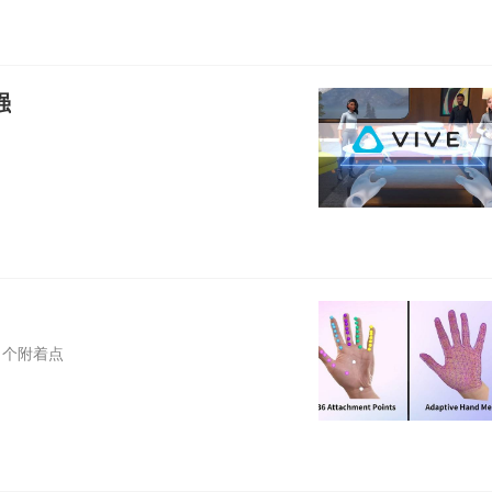
强
 个附着点