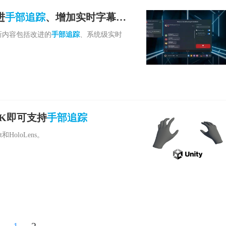
进
手部追踪
、增加实时字幕及
，更新内容包括改进的
手部追踪
、系统级实时
DK即可支持
手部追踪
HoloLens。