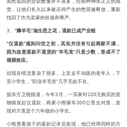
虽然追回的货款数量并不算多，但那种伸张正义的感
觉，让他们长久以来被压抑产生的憋屈被释放，重新
找回了作为卖家的价值和尊严。
3、
“薅羊毛”滋生恶之花，退款已成产业链
“仅退款”规则问世之初，其实并没有引起商家不满，
因为故意退款不退货的“羊毛党”只是少数，形成不了
规模效应。
但现在情况复杂了很多。上至走不动路的老年人，下
至小学生，“职业羊毛党”几乎无处不在。
据东方卫视报道，今年3月，一买家对220元购买的宠
物猫发起仅退款，商家小熊驱车300公里去对质，发
现对方竟是个六年级的小学生。
小熊查看孩子的退款记录后发现，他已经用同样的方