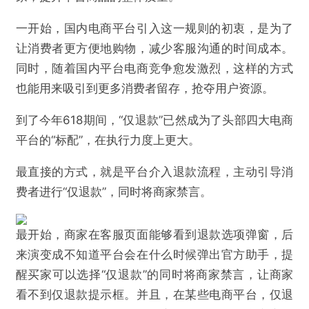
一开始，国内电商平台引入这一规则的初衷，是为了
让消费者更方便地购物，减少客服沟通的时间成本。
同时，随着国内平台电商竞争愈发激烈，这样的方式
也能用来吸引到更多消费者留存，抢夺用户资源。
到了今年618期间，“仅退款”已然成为了头部四大电商
平台的“标配”，在执行力度上更大。
最直接的方式，就是平台介入退款流程，主动引导消
费者进行“仅退款”，同时将商家禁言。
最开始，商家在客服页面能够看到退款选项弹窗，后
来演变成不知道平台会在什么时候弹出官方助手，提
醒买家可以选择“仅退款”的同时将商家禁言，让商家
看不到仅退款提示框。并且，在某些电商平台，仅退