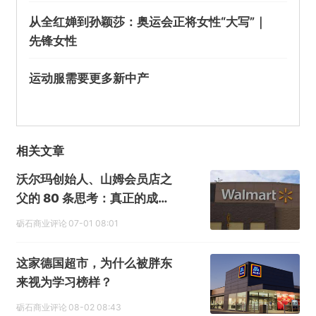
从全红婵到孙颖莎：奥运会正将女性“大写”｜
先锋女性
运动服需要更多新中产
相关文章
沃尔玛创始人、山姆会员店之
父的 80 条思考：真正的成功
秘诀是适应社会发展的趋势
砺石商业评论
07-01 08:01
这家德国超市，为什么被胖东
来视为学习榜样？
砺石商业评论
08-02 08:43