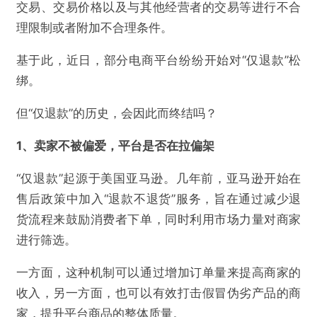
交易、交易价格以及与其他经营者的交易等进行不合
理限制或者附加不合理条件。
基于此，近日，部分电商平台纷纷开始对“仅退款”松
绑。
但“仅退款”的历史，会因此而终结吗？
1、卖家不被偏爱，平台是否在拉偏架
“仅退款”起源于美国亚马逊。几年前，亚马逊开始在
售后政策中加入“退款不退货”服务，旨在通过减少退
货流程来鼓励消费者下单，同时利用市场力量对商家
进行筛选。
一方面，这种机制可以通过增加订单量来提高商家的
收入，另一方面，也可以有效打击假冒伪劣产品的商
家，提升平台商品的整体质量。