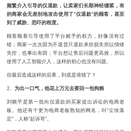
频繁介入引导的仅退款，让卖家们长期神经绷紧，有
的商家会无差别地攻击使用了“仅退款”的顾客，甚至
到了威胁、恐吓的程度。
顾客顺着引导使用了平台赋予的权力，好像没有过
错；商家一次次因为不退货只退款承担损失所以情绪
失控，也事出有因；平台想让售后问题更高效，所以
使用了人工智能介入，这样的初心也没有问题。
但最后造成这样的后果，到底是谁错了？
2、
为出一口气，他花上万元去要回一包狗粮
刘晓平是第一批向仅退款的买家提出诉讼的电商老
板。他还有个更为电商老板熟知的网名，叫“尘埃落
定”，人称“起诉哥”。