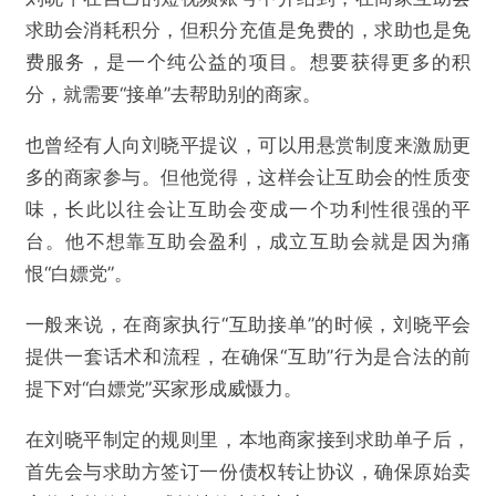
欺诈
色情
诱导行为
求助会消耗积分，但积分充值是免费的，求助也是免
费服务，是一个纯公益的项目。想要获得更多的积
不实信息
违法犯罪
其他
分，就需要“接单”去帮助别的商家。
也曾经有人向刘晓平提议，可以用悬赏制度来激励更
多的商家参与。但他觉得，这样会让互助会的性质变
提交
味，长此以往会让互助会变成一个功利性很强的平
台。他不想靠互助会盈利，成立互助会就是因为痛
恨“白嫖党”。
一般来说，在商家执行“互助接单”的时候，刘晓平会
提供一套话术和流程，在确保“互助”行为是合法的前
提下对“白嫖党”买家形成威慑力。
在刘晓平制定的规则里，本地商家接到求助单子后，
首先会与求助方签订一份债权转让协议，确保原始卖