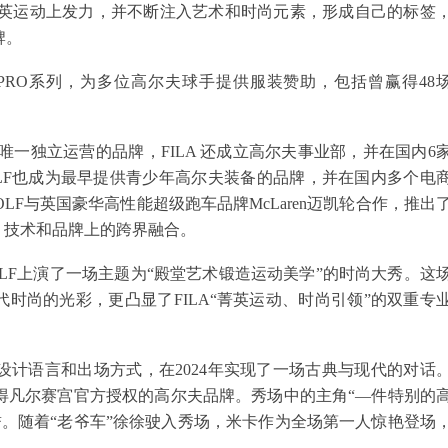
精英运动上发力，并不断注入艺术和时尚元素，形成自己的标签
牌。
GOLF PRO系列，为多位高尔夫球手提供服装赞助，包括曾赢得48
品类中唯一独立运营的品牌，FILA 还成立高尔夫事业部，并在国内6
OLF也成为最早提供青少年高尔夫装备的品牌，并在国内多个电
OLF与英国豪华高性能超级跑车品牌McLaren迈凯轮合作，推出
、技术和品牌上的跨界融合。
 GOLF上演了一场主题为“殿堂艺术锻造运动美学”的时尚大秀。这
时尚的光彩，更凸显了FILA“菁英运动、时尚引领”的双重专
特的设计语言和出场方式，在2024年实现了一场古典与现代的对话
一获得凡尔赛宫官方授权的高尔夫品牌。秀场中的主角“—件特别的
的美誉。随着“老爷车”徐徐驶入秀场，米卡作为全场第一人惊艳登场