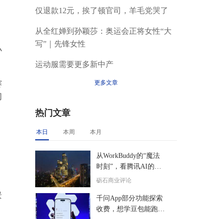
仅退款12元，挨了顿官司，羊毛党哭了
从全红婵到孙颖莎：奥运会正将女性“大
写”｜先锋女性
小
运动服需要更多新中产
更多文章
赛
同
热门文章
本日
本周
本月
从WorkBuddy的“魔法
时刻”，看腾讯AI的后
来居上
砺石商业评论
景
千问App部分功能探索
收费，想学豆包能跑通