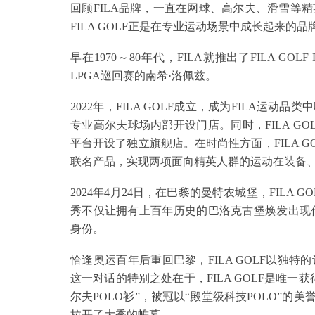
回顾FILA品牌，一直在网球、高尔夫、滑雪等
FILA GOLF正是在专业运动场景中成长起来的品
早在1970～80年代，FILA就推出了FILA 
LPGA巡回赛的南希·洛佩兹。
2022年，FILA GOLF成立，成为FILA运动
专业高尔夫球场内部开设门店。同时，FILA G
平台开设了独立旗舰店。在时尚性方面，FILA G
联名产品，实现两项面向精英人群的运动在装备
2024年4月24日，在巴黎的曼特农城堡，FILA
秀不仅让拥有上百年历史的巴洛克古堡焕发出现代
身份。
恰逢奥运百年后重回巴黎，FILA GOLF以独
这一对话的特别之处在于，FILA GOLF是唯
尔夫POLO衫”，被冠以“殿堂级科技POLO”
拉开了大秀的帷幕。