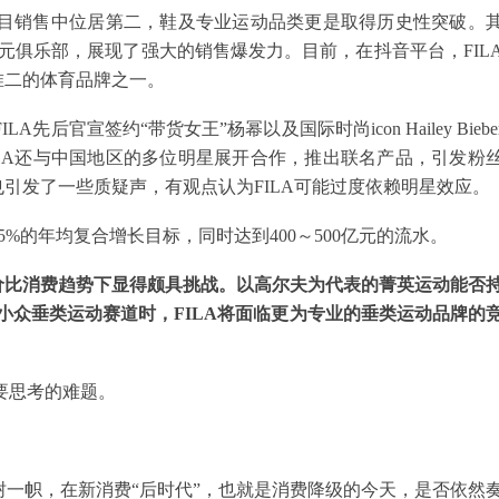
动类目销售中位居第二，鞋及专业运动品类更是取得历史性突破。
元俱乐部，展现了强大的销售爆发力。目前，在抖音平台，FIL
唯二的体育品牌之一。
先后官宣签约“带货女王”杨幂以及国际时尚icon Hailey Biebe
LA还与中国地区的多位明星展开合作，推出联名产品，引发粉
引发了一些质疑声，有观点认为FILA可能过度依赖明星效应。
5%的年均复合增长目标，同时达到400～500亿元的流水。
价比消费趋势下显得颇具挑战。以高尔夫为代表的菁英运动能否
小众垂类运动赛道时，FILA将面临更为专业的垂类运动品牌的
要思考的难题。
独树一帜，在新消费“后时代”，也就是消费降级的今天，是否依然