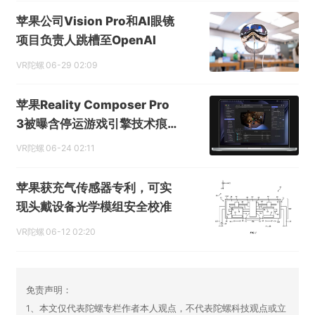
苹果公司Vision Pro和AI眼镜
项目负责人跳槽至OpenAI
VR陀螺
06-29 02:09
苹果Reality Composer Pro
3被曝含停运游戏引擎技术痕
迹
VR陀螺
06-24 02:11
苹果获充气传感器专利，可实
现头戴设备光学模组安全校准
VR陀螺
06-12 02:20
免责声明：
1、本文仅代表陀螺专栏作者本人观点，不代表陀螺科技观点或立