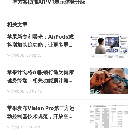
率方案助推AR/VR显示体验升级
不实信息
违法犯罪
其他
相关文章
苹果新专利曝光：AirPods或
提交
将增加头追功能，让更多屏幕
具备空间显示能力
VR陀螺
08-05 02:53
苹果计划将AI眼镜打造为健康
健身终端，相关功能预计随后
续机型落地
VR陀螺
08-03 02:45
苹果发布Vision Pro第三方运
动控制器技术规范，开放空间
配件生态
VR陀螺
07-13 08:09