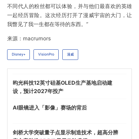
不同代人的粉丝都可以体验，并与他们最喜欢的英雄
一起经历冒险。这次经历打开了漫威宇宙的大门，让
我瞥见了我一生都在等待的东西。”
来源：macrumors
Disney+
VisionPro
漫威
昀光科技12英寸硅基OLED生产基地启动建
@VR陀螺
设，预计2027年投产
漫威宣布将在Vision Pro上推出互动沉浸式Disn
AI眼镜进入「影像」赛场的背后
ey+剧情《What IF...？》
欺诈
色情
诱导行为
剑桥大学突破量子点显示制造技术，超高分辨