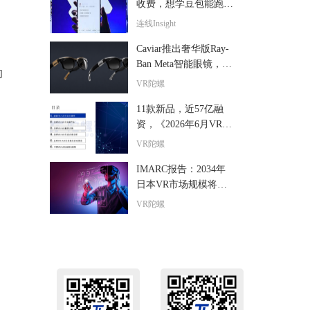
收费，想学豆包能跑通
吗？
连线Insight
。
Caviar推出奢华版Ray-
Ban Meta智能眼镜，全
的
球限量24副售价超6000
VR陀螺
美元
11款新品，近57亿融
资，《2026年6月VR/A
R与AI眼镜行业月报》
VR陀螺
发布
IMARC报告：2034年
日本VR市场规模将达9
5亿美元，年复合增长
VR陀螺
率15.1%