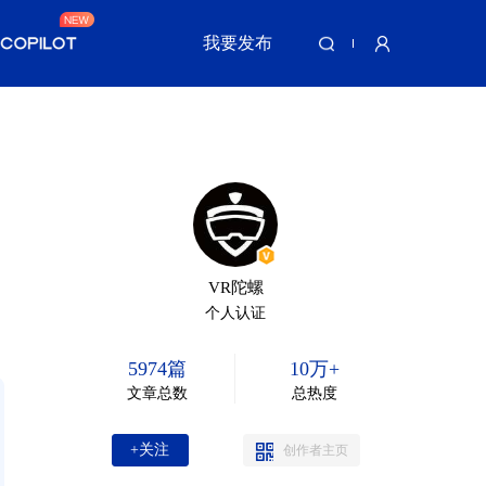
我要发布
VR陀螺
个人认证
5974篇
10万+
文章总数
总热度
+关注
创作者主页