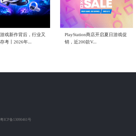
VR游戏新作背后，行业又
PlayStation商店开启夏日游戏促
考丨2026年...
销，近200款V...
粤ICP备13090461号