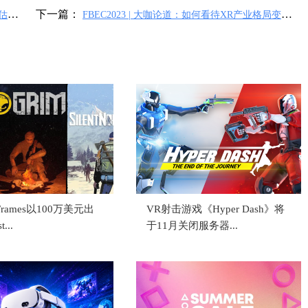
下一篇：
，估值
FBEC2023 | 大咖论道：如何看待XR产业格局变化？
MR是否为新风口？
 Frames以100万美元出
VR射击游戏《Hyper Dash》将
...
于11月关闭服务器...