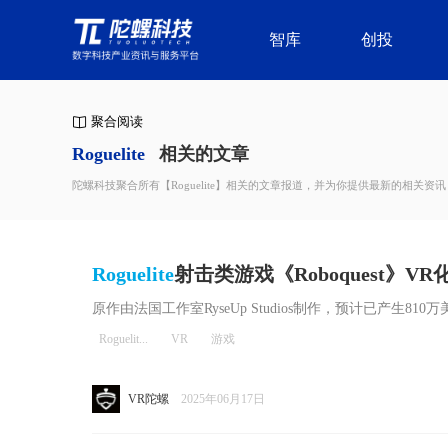
智库
创投
聚合阅读
Roguelite
相关的文章
陀螺科技聚合所有【Roguelite】相关的文章报道，并为你提供最新的相关资讯
Roguelite
射击类游戏《Roboquest》VR化，
植
原作由法国工作室RyseUp Studios制作，预计已产生810
Roguelit...
VR
游戏
VR陀螺
2025年06月17日