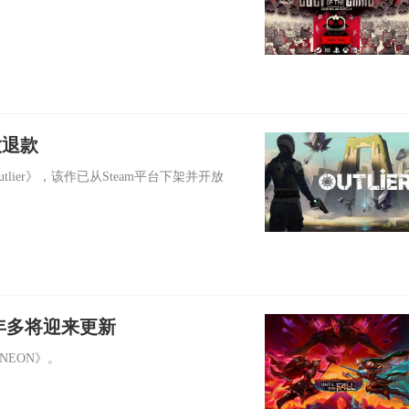
放退款
tlier》，该作已从Steam平台下架并开放
隔一年多将迎来更新
 KNEON》。