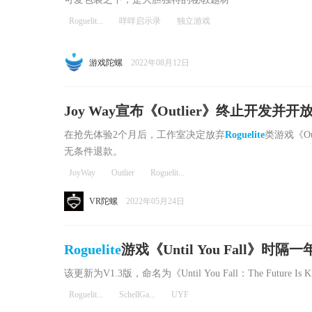
Roguelit...
咩咩启示录
独立游戏
游戏陀螺
2022年08月12日
Joy Way宣布《Outlier》终止开发并开
在抢先体验2个月后，工作室决定放弃
Roguelite
类游戏《Ou
无条件退款。
JoyWay
Outlier
Roguelit...
VR陀螺
2022年05月24日
Roguelite
游戏《Until You Fall》时
该更新为V1.3版，命名为《Until You Fall：The Future Is
Roguelit...
SchellGa...
UYF