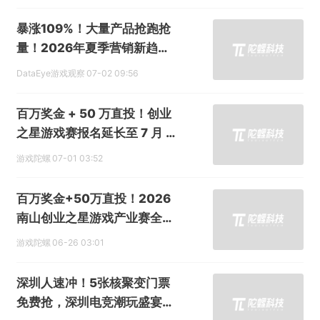
暴涨109%！大量产品抢跑抢
量！2026年夏季营销新趋
势？
DataEye游戏观察
07-02 09:56
百万奖金 + 50 万直投！创业
之星游戏赛报名延长至 7 月 15
日
游戏陀螺
07-01 03:52
百万奖金+50万直投！2026
南山创业之星游戏产业赛全面
开启招募
游戏陀螺
06-26 03:01
深圳人速冲！5张核聚变门票
免费抢，深圳电竞潮玩盛宴连