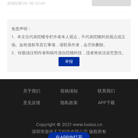
嗨两周！
游戏陀螺
06-26 02:40
免责声明：
1、本文仅代表陀螺专栏作者本人观点，不代表陀螺科技观点或立
场。如有侵权等其它事项，请联系作者，会尽快删除。
2、转载须注明作者和稿件源自陀螺科技，违者将依法追究责任。
举报
关于我们
投稿须知
联系我们
意见反馈
隐私政策
APP下载
Copyright © 2021 www.tuoluo.cn
深圳市游迷天下科技有限公司 版权所有
在APP内打开