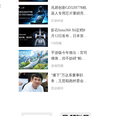
关节驱动革新
应
兆易创新GD32H77R机
器人专用芯片重磅亮
相，精准赋能伺服驱动
芯谈科技
与关节控制
影石Insta360 X6定档8
月12日发布，日本首家
直营旗舰店8月8日开业
VR陀螺
手游版今年推出：官司
缠身，但不妨碍“帕
鲁”越来越火
游戏陀螺
“撂下”万达系董事职
务，王思聪跑村委会开
公司？
雷达财经