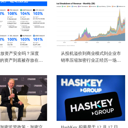
存放资产安全吗？深度
从投机溢价到商业模式到企业市
的资产到底被存放在
销率压缩加密行业正经历一场
成...
加密监管政策：加密立
HashKey 拟最早于 12 月 17 日