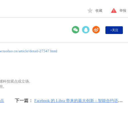
收藏
举报
+关注
w.tuoluo.cn/article/detail-27547.html
螺科技观点或立场。
担。
下一篇：
点
Facebook 的 Libra 带来的最大创新：智能合约语言
Move | 白话区块链入门 176