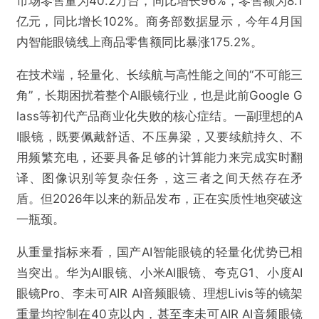
市场零售量为40.2万台，同比增长96%，零售额为8.1
亿元，同比增长102%。商务部数据显示，今年4月国
内智能眼镜线上商品零售额同比暴涨175.2%。
在技术端，轻量化、长续航与高性能之间的“不可能三
角”，长期困扰着整个AI眼镜行业，也是此前Google G
lass等初代产品商业化失败的核心症结。一副理想的A
I眼镜，既要佩戴舒适、不压鼻梁，又要续航持久、不
用频繁充电，还要具备足够的计算能力来完成实时翻
译、图像识别等复杂任务，这三者之间天然存在矛
盾。但2026年以来的新品发布，正在实质性地突破这
一瓶颈。
从重量指标来看，国产AI智能眼镜的轻量化优势已相
当突出。华为AI眼镜、小米AI眼镜、夸克G1、小度AI
眼镜Pro、李未可AIR AI音频眼镜、理想Livis等的镜架
重量均控制在40克以内，甚至李未可AIR AI音频眼镜