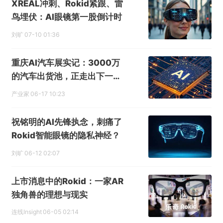
XREAL冲刺、Rokid紧跟、雷
鸟埋伏：AI眼镜第一股倒计时
刘旷
07-10 01:36
重庆AI汽车展实记：3000万
的汽车出货池，正走出下一代
AI智能终端
产业家
06-17 10:23
祝铭明的AI先锋执念，刺痛了
Rokid智能眼镜的隐私神经？
刘旷
06-12 02:07
上市消息中的Rokid：一家AR
独角兽的理想与现实
连线Insight
06-05 02:14