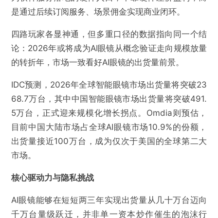
是通过后续订阅服务、场景佣金实现商业闭环。
AI眼镜赛道全面起势，离“非戴不可”还有多远？
四路玩家各显神通，但多重口径的数据指向同一个结
论：2026年或将成为AI眼镜从概念验证走向规模放量
欺诈
色情
诱导行为
的转折年，市场一致看好AI眼镜的出货量前景。
不实信息
违法犯罪
其他
IDC预测，2026年全球智能眼镜市场出货量将突破23
68.7万台，其中中国智能眼镜市场出货量将突破491.
5万台，正式迎来规模化增长拐点。Omdia则预估，
目前中国大陆市场占全球AI眼镜市场10.9%的份额，
提交
出货量接近100万台，成为仅次于美国的全球第二大
市场。
核心驱动力与隐私挑战
AI眼镜能够在短短两三年实现出货量从几十万台迈向
千万台量级跃迁，并非单一资本炒作催生的泡沫行