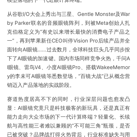
从谷歌I/O大会上秀出与三星、Gentle Monster及War
by Parker联名的音频眼镜阵列，到被Meta创始人扎
克伯格定义为“有史以来增长最快的消费电子产品之
一”，再到苹果新任CEO叫停Vision Pro后续产品并全
面转向AI眼镜……过去数月，全球科技巨头几乎同步按
下了AI眼镜的加速键。国内市场同样竞争火热，千问A
I眼镜、雷鸟V4、小度AI眼镜Pro、搭载WakeeMemor
y的李未可AI眼镜等悉数登场，“百镜大战”已从概念营
销迈入产品落地的实战阶段。
赛道热度居高不下的同时，行业深层问题也愈发凸
显：AI眼镜究竟只是科技极客的新玩具，还是真正有
能力走向大众市场的下一代计算终端？轻量化、长续
航与高性能三者难以兼顾的“不可能三角”瓶颈，是否
已被突破？品牌战打得火热背后，行业标准缺失与用