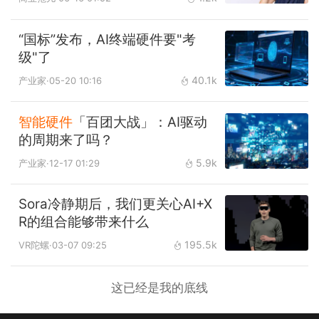
“国标”发布，AI终端硬件要"考
级"了
40.1k
产业家
·05-20 10:16
智能硬件
「百团大战」：AI驱动
的周期来了吗？
5.9k
产业家
·12-17 01:29
Sora冷静期后，我们更关心AI+X
R的组合能够带来什么
195.5k
VR陀螺
·03-07 09:25
这已经是我的底线