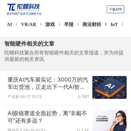
下载APP
AI
VR/AR
游戏
早报
商业财经
IoT
智能硬件相关的文章
陀螺科技聚合所有智能硬件相关的文章报道，并为你提
供最新的相关资讯
重庆AI汽车展实记：3000万的汽
车出货池，正走出下一代AI智能
终端
581
产业家
·06-17 10:23
AI眼镜赛道全面起势，离“非戴不
可”还有多远？
1.2k
商业范儿
·06-16 01:52