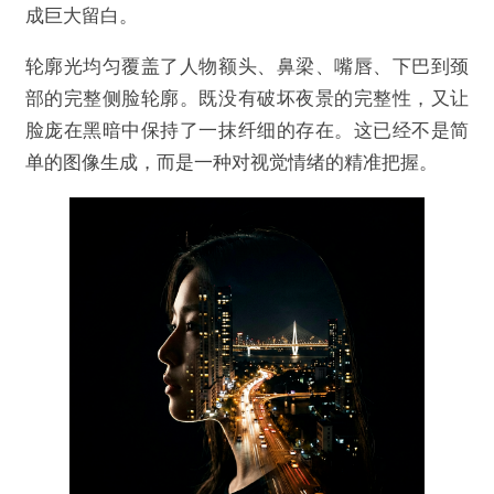
成巨大留白。
轮廓光均匀覆盖了人物额头、鼻梁、嘴唇、下巴到颈
部的完整侧脸轮廓。既没有破坏夜景的完整性，又让
脸庞在黑暗中保持了一抹纤细的存在。这已经不是简
单的图像生成，而是一种对视觉情绪的精准把握。
@AI大模型工场
Claude Fable 5 每百万输出 50 美元，但这家 T
op 10 AI Lab 把全模态模型API免费了
欺诈
色情
诱导行为