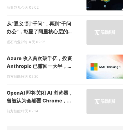
里”
商业范儿
今天 05:02
从“通义”到“千问”，再到“千问
办公”，彰显了阿里核心层的精
准决策力
砺石商业评论
今天 02:25
Azure 收入首次破千亿，投资
Anthropic 已赚回一大半，市
值单日增长 4500 亿，微软财
前方智能
昨天 02:20
报证明押注 AI 的钱没白花
OpenAI 即将关闭 AI 浏览器，
曾被认为会颠覆 Chrome，但
可能从一开始就做错了
前方智能
昨天 02:14