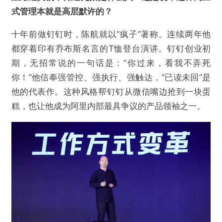
式管理本就是高层默许的？
十年前做钉钉时，陈航就以“疯子”著称。连续两年他
都穿着印有乔布斯名言的T恤登台演讲。钉钉创业初
期，无招常说的一句话是：“你过来，看我不弄死
你！”他信奉强管控、强执行、强触达，“已读未回”是
他的代表作。这种风格帮钉钉从微信嘴边抢到一块蛋
糕，也让他成为阿里内部最具争议的产品领袖之一。