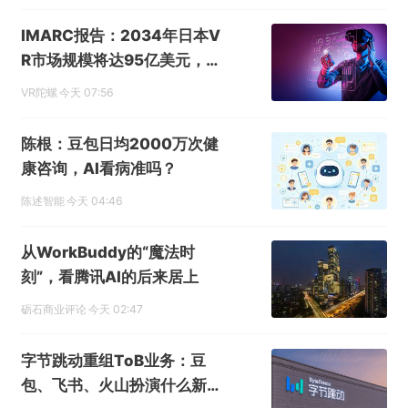
IMARC报告：2034年日本V
R市场规模将达95亿美元，年
复合增长率15.1%
VR陀螺
今天 07:56
陈根：豆包日均2000万次健
康咨询，AI看病准吗？
陈述智能
今天 04:46
从WorkBuddy的“魔法时
刻”，看腾讯AI的后来居上
砺石商业评论
今天 02:47
字节跳动重组ToB业务：豆
包、飞书、火山扮演什么新角