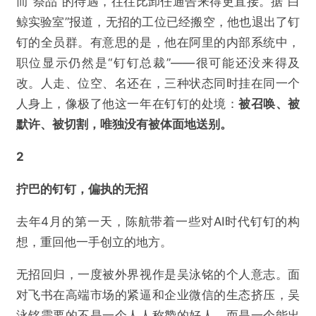
而“祭品”的待遇，往往比卸任通告来得更直接。据“白
鲸实验室”报道，无招的工位已经搬空，他也退出了钉
钉的全员群。有意思的是，他在阿里的内部系统中，
职位显示仍然是“钉钉总裁”——很可能还没来得及
改。人走、位空、名还在，三种状态同时挂在同一个
人身上，像极了他这一年在钉钉的处境：
被召唤、被
默许、被切割，唯独没有被体面地送别。
2
拧巴的钉钉，偏执的无招
去年4月的第一天，陈航带着一些对AI时代钉钉的构
想，重回他一手创立的地方。
无招回归，一度被外界视作是吴泳铭的个人意志。面
对飞书在高端市场的紧逼和企业微信的生态挤压，吴
泳铭需要的不是一个人人称赞的好人，而是一个能出