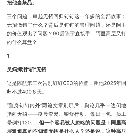
把他当祭品。
三个问题，串起无招回归钉钉这一年多的全部故事：
无招做错了什么？背后是钉钉的管理问题，还是阿里
的价值观出了问题？90后陈宇森接手，阿里高层又打
的什么算盘？
1
吴妈挥泪"斩"无招
这是陈航第二次告别钉钉CEO的位置，距他2025年回
归不过400多天。
“置身钉钉内外”两篇文章刷屏后，舆论几乎一边倒地
指向无招——凌晨查岗、望舒行动、每日一包、员工
晕倒打120……
但一个容易被人忽略的问题是：阿里高
层难道真的不知道无招是什么人？还是说，这种高压