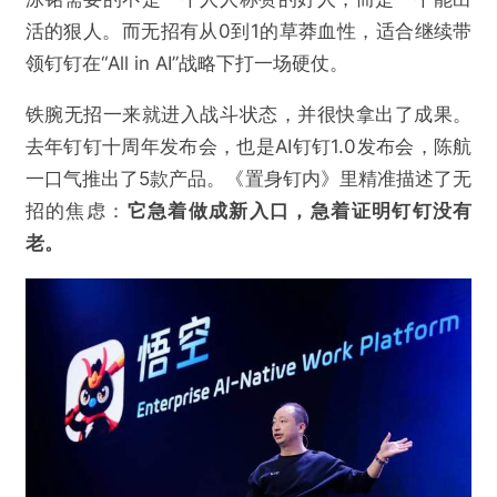
活的狠人。而无招有从0到1的草莽血性，适合继续带
领钉钉在“All in AI”战略下打一场硬仗。
铁腕无招一来就进入战斗状态，并很快拿出了成果。
去年钉钉十周年发布会，也是AI钉钉1.0发布会，陈航
一口气推出了5款产品。《置身钉内》里精准描述了无
招的焦虑：
它急着做成新入口，急着证明钉钉没有
老。
@极点商业
置身钉钉内外：无招“祭天”，管理层的“用完即
弃”