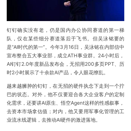
欺诈
色情
诱导行为
不实信息
违法犯罪
其他
钉钉确实没有老，仍是国内办公协同赛道的第一梯
队，仅在某些细分赛道落后于飞书。但吴泳铭要的
是“AI时代的第一”。今年3月16日，吴泳铭在内部信中
提交
宣布整合五大事业部，成立ATH事业群。24小时后，
AI钉钉2.0年度新品发布会，无招用200多页PPT、历
时2小时展示了十余款AI产品，令人眼花缭乱。
越来越臃肿的钉钉，在无招的硬件执念下走到一个拧
巴的状态。对外，他不仅要迎合各大企业客户的定制
化需求，还要讲AI原生、悟空Agent这样的性感叙事，
去资本市场拿估值；对内，他又要用军事化管理的工
业流水线逻辑，去推动AI硬件的激进落地。