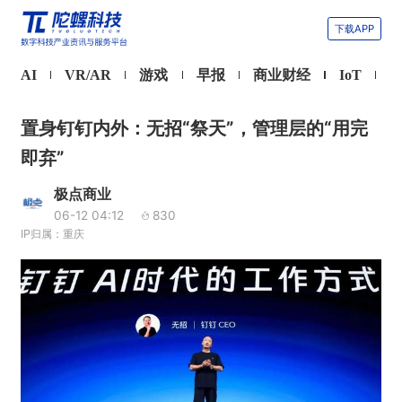
下载APP
AI
VR/AR
游戏
早报
商业财经
IoT
置身钉钉内外：无招“祭天”，管理层的“用完
即弃”
极点商业
06-12 04:12
830
IP归属：重庆