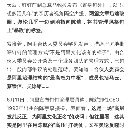
天后，钉钉前副总裁马锐拉发布《置身钉外》，以“只
想多活几年”的亲历者视角隔空声援。
两篇文章迅速破
圈，舆论几乎一边倒地指向陈航，将其管理风格钉
上“暴政”的标签。
紧接着，阿里合伙人委员会罕见发声，措辞严厉地批
评钉钉的管理方式“不是阿里文化该有的样子”。由合
伙人委员会公开谈及一个业务团队的管理方式，已超
出一般内部争议的处理范畴。要知道，
合伙人委员会
是阿里治理结构的“最高权力中枢”，成员包括马云、
蔡崇信、吴泳铭……
6月11日，阿里宣布钉钉管理层调整，陈航卸任CEO，
1992年出生的陈宇森接棒。表面看，
这是一场“高层
拨乱反正、为阿里文化正名”的戏码；但往里看，这其
实是阿里在用陈航的“高压”打硬仗，又在舆论反噬时