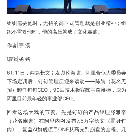
组织需要他时，无招的高压式管理就是创业精神；组
织不需要他时，他的高压就成了文化毒瘤。
作者|宇 溪
编辑|杨 铭
6月11日，两篇长文引发舆论海啸、阿里合伙人委员会
下场定调后，钉钉管理层迎来震动——陈航（花名无
招）卸任钉钉CEO，90后技术极客陈宇森接棒，成为
阿里目前最年轻的事业部CEO。
回看这场大戏的节奏。先是钉钉的产品经理滕雅辛
（花名幽素）在阿里内网发布7.5万字长文《置身钉
内》，复盘AI旗舰项目ONE从高光到崩盘的全程。几